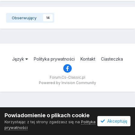
Obserwujący
14
Język
Polityka prywatności
Kontakt
Ciasteczka
Forum.Cs-Classic.pl
Powered by Invision Community
Powiadomienie o plikach cookie
Akceptuję
Korzystając z tej strony zgadzasz się na
Polityka
prywatności