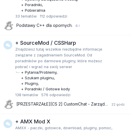
+ Poradniki
+ Pobieralnia
33
tematów
112
odpowiedzi
Podstawy C++ dla opornych.
+ SourceMod / CSSHarp
Znajdziesz tutaj wszelkie niezbędne informacje
związane z zagadnieniem SourceMod. Od
poradników po darmowe pluginy, które możesz
pobrać i wgrać na swój serwer
+ Pytania/Problemy
+ Szukam pluginu
+ Pluginy
+ Poradniki / Gotowe kody
138
tematów
576
odpowiedzi
[PRZESTARZAŁE][CS 2] CustomChat - Zarządzanie czatem
+ AMX Mod X
AMXX - paczki, gotowce, download, pluginy, pomoc,