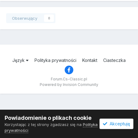
Obserwujący
0
Język
Polityka prywatności
Kontakt
Ciasteczka
Forum.Cs-Classic.pl
Powered by Invision Community
Powiadomienie o plikach cookie
Akceptuję
Korzystając z tej strony zgadzasz się na
Polityka
prywatności