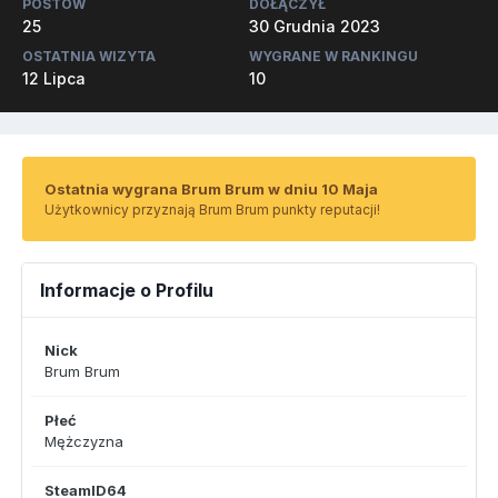
POSTÓW
DOŁĄCZYŁ
25
30 Grudnia 2023
OSTATNIA WIZYTA
WYGRANE W RANKINGU
12 Lipca
10
Ostatnia wygrana Brum Brum w dniu 10 Maja
Użytkownicy przyznają Brum Brum punkty reputacji!
Informacje o Profilu
Nick
Brum Brum
Płeć
Mężczyzna
SteamID64