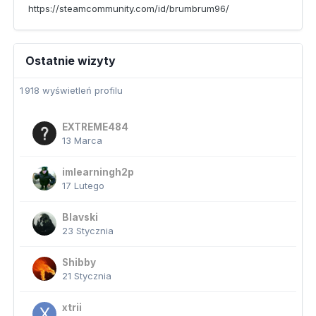
https://steamcommunity.com/id/brumbrum96/
Ostatnie wizyty
1 918 wyświetleń profilu
EXTREME484
13 Marca
imlearningh2p
17 Lutego
Blavski
23 Stycznia
Shibby
21 Stycznia
xtrii