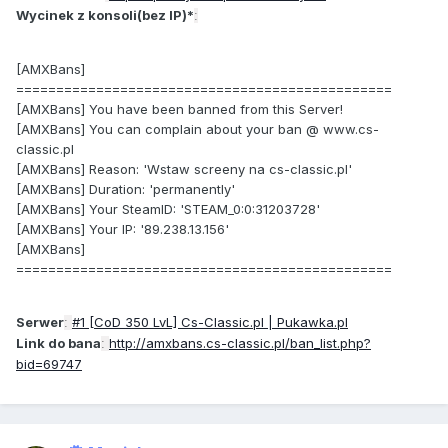
Wycinek z konsoli(bez IP)*
:
[AMXBans]
===============================================
[AMXBans] You have been banned from this Server!
[AMXBans] You can complain about your ban @ www.cs-
classic.pl
[AMXBans] Reason: 'Wstaw screeny na cs-classic.pl'
[AMXBans] Duration: 'permanently'
[AMXBans] Your SteamID: 'STEAM_0:0:31203728'
[AMXBans] Your IP: '89.238.13.156'
[AMXBans]
===============================================
Serwer
#1 [CoD 350 LvL] Cs-Classic.pl | Pukawka.pl
:
Link do bana
http://amxbans.cs-classic.pl/ban_list.php?
:
bid=69747