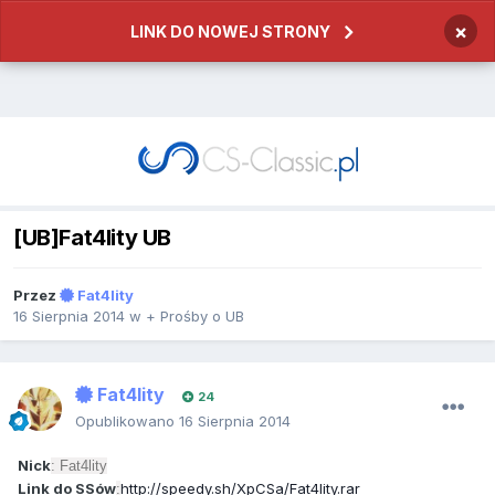
×
LINK DO NOWEJ STRONY
[UB]Fat4lity UB
Przez
Fat4lity
16 Sierpnia 2014
w
+ Prośby o UB
Fat4lity
24
Opublikowano
16 Sierpnia 2014
Nick
: Fat4lity
Link do SSów
http://speedy.sh/XpCSa/Fat4lity.rar
: