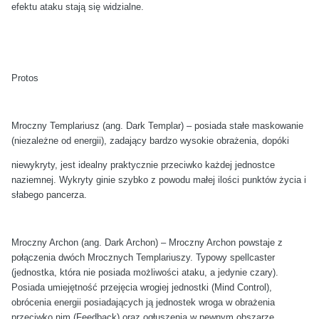
efektu ataku stają się widzialne.
Protos
Mroczny Templariusz (ang. Dark Templar) – posiada stałe maskowanie
(niezależne od energii), zadający bardzo wysokie obrażenia, dopóki
niewykryty, jest idealny praktycznie przeciwko każdej jednostce
naziemnej. Wykryty ginie szybko z powodu małej ilości punktów życia i
słabego pancerza.
Mroczny Archon (ang. Dark Archon) – Mroczny Archon powstaje z
połączenia dwóch Mrocznych Templariuszy. Typowy spellcaster
(jednostka, która nie posiada możliwości ataku, a jedynie czary).
Posiada umiejętność przejęcia wrogiej jednostki (Mind Control),
obrócenia energii posiadających ją jednostek wroga w obrażenia
przeciwko nim (Feedback) oraz ogłuszenia w pewnym obszarze