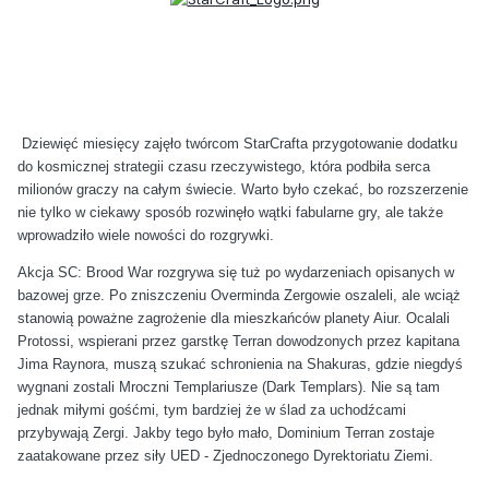
Dziewięć miesięcy zajęło twórcom StarCrafta przygotowanie dodatku
do kosmicznej strategii czasu rzeczywistego, która podbiła serca
milionów graczy na całym świecie. Warto było czekać, bo rozszerzenie
nie tylko w ciekawy sposób rozwinęło wątki fabularne gry, ale także
wprowadziło wiele nowości do rozgrywki.
Akcja SC: Brood War rozgrywa się tuż po wydarzeniach opisanych w
bazowej grze. Po zniszczeniu Overminda Zergowie oszaleli, ale wciąż
stanowią poważne zagrożenie dla mieszkańców planety Aiur. Ocalali
Protossi, wspierani przez garstkę Terran dowodzonych przez kapitana
Jima Raynora, muszą szukać schronienia na Shakuras, gdzie niegdyś
wygnani zostali Mroczni Templariusze (Dark Templars). Nie są tam
jednak miłymi gośćmi, tym bardziej że w ślad za uchodźcami
przybywają Zergi. Jakby tego było mało, Dominium Terran zostaje
zaatakowane przez siły UED - Zjednoczonego Dyrektoriatu Ziemi.