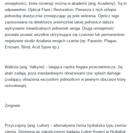
umiejętności, które rozwinąć można w akademii (ang. Academy). Są to
odpowiednio: Optical Flare i Restoration. Pierwsza z nich oślepia
jednostkę drastycznie zmniejszając jej pole widzenia. Oprócz tego
zastosowana na detektorze uniemożliwi takiej jednostce dalsze
wykrywanie niewidzialnych jednostek wroga. Druga umiejętność
pozwala usuwać wszelkie utrzymujące się czasowo lub permanentnie
negatywne skutki działania wrogich czarów (np. Parasite, Plague,
Ensnare, Blind, Acid Spore itp.).
Walkiria (ang. Valkyrie) – latająca ciężka fregata przeciwlotnicza. Jej
ataki zadają, poza standardowymi obrażeniami tzw. splash damage
(zadający obrażenia wszystkim jednostkom w pewnym obszarze który
ostrzeliwuje).
Zergowie
Przyczajony (ang. Lurker) – alternatywna forma hydraliska typu ziemia-
ziemia. Dostępna po zakończonym badaniu Lurker Aspect w Hydralisk