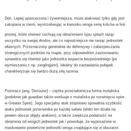
Den. Lepiej opancerzona i żywotniejsza, może atakować tylko gdy jest
zakopana w ziemi, wystrzeliwując w kierunku wroga serię kolców w linii
prostej, które również cechują się obrażeniami typu splash rażąc
wszystko na swojej drodze, ale co najważniejsze nie raniąc jednostek
własnych. Przeznaczony generalnie do defensywy i zabezpieczania
strategicznych punktów na mapie, przy odpowiednim zastosowaniu
sprawdza się również jako jednostka wsparcia bezpośredniego (po
wymieszaniu z np. zerglingami). Idealny do zastawiania pułapek
charakteryzuje się bardzo dużą siłą rażenia.
Pożeracz (ang. Devourer) – ciężka przeciwlotnicza forma mutaliska
(podobnie jak guardian także ewoluuje z mutaliska po rozwinięciu spire
w Greater Spire). Jego specjalny atak stopniowo spowalnia szybkość
ataku jednostek przeciwnika po każdej salwie (efekt ten działa na
pewien obszar objęty atakiem), a także zwiększa podatność na
obrażenia od wrogich jednostek jak i powoduje, że wyposażone w
maskowanie powietrzne jednostki wroga znajdujące się w obszarze