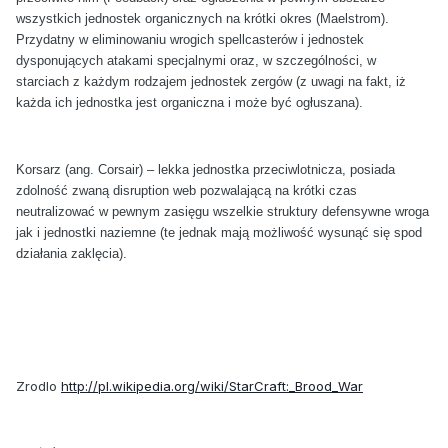
wszystkich jednostek organicznych na krótki okres (Maelstrom).
Przydatny w eliminowaniu wrogich spellcasterów i jednostek
dysponujących atakami specjalnymi oraz, w szczególności, w
starciach z każdym rodzajem jednostek zergów (z uwagi na fakt, iż
każda ich jednostka jest organiczna i może być ogłuszana).
Korsarz (ang. Corsair) – lekka jednostka przeciwlotnicza, posiada
zdolność zwaną disruption web pozwalającą na krótki czas
neutralizować w pewnym zasięgu wszelkie struktury defensywne wroga
jak i jednostki naziemne (te jednak mają możliwość wysunąć się spod
działania zaklęcia).
Zrodlo
http://pl.wikipedia.org/wiki/StarCraft:_Brood_War