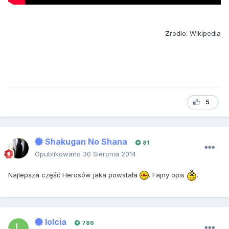
Zrodlo: Wikipedia
5
Shakugan No Shana
81
Opublikowano
30 Sierpnia 2014
Najlepsza część Herosów jaka powstała
. Fajny opis
.
lolcia
786