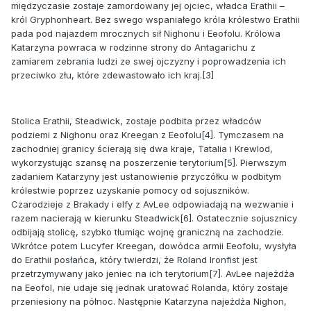
międzyczasie zostaje zamordowany jej ojciec, władca Erathii –
król Gryphonheart. Bez swego wspaniałego króla królestwo Erathii
pada pod najazdem mrocznych sił Nighonu i Eeofolu. Królowa
Katarzyna powraca w rodzinne strony do Antagarichu z
zamiarem zebrania ludzi ze swej ojczyzny i poprowadzenia ich
przeciwko złu, które zdewastowało ich kraj.[3]
Stolica Erathii, Steadwick, zostaje podbita przez władców
podziemi z Nighonu oraz Kreegan z Eeofolu[4]. Tymczasem na
zachodniej granicy ścierają się dwa kraje, Tatalia i Krewlod,
wykorzystując szansę na poszerzenie terytorium[5]. Pierwszym
zadaniem Katarzyny jest ustanowienie przyczółku w podbitym
królestwie poprzez uzyskanie pomocy od sojuszników.
Czarodzieje z Brakady i elfy z AvLee odpowiadają na wezwanie i
razem nacierają w kierunku Steadwick[6]. Ostatecznie sojusznicy
odbijają stolicę, szybko tłumiąc wojnę graniczną na zachodzie.
Wkrótce potem Lucyfer Kreegan, dowódca armii Eeofolu, wysłyła
do Erathii posłańca, który twierdzi, że Roland Ironfist jest
przetrzymywany jako jeniec na ich terytorium[7]. AvLee najeżdża
na Eeofol, nie udaje się jednak uratować Rolanda, który zostaje
przeniesiony na północ. Następnie Katarzyna najeżdża Nighon,