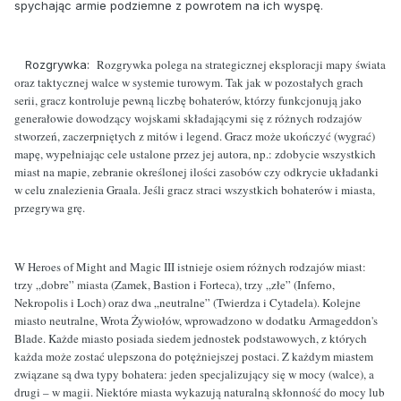
spychając armie podziemne z powrotem na ich wyspę.
Rozgrywka polega na strategicznej eksploracji mapy świata
Rozgrywka:
oraz taktycznej walce w systemie turowym. Tak jak w pozostałych grach
serii, gracz kontroluje pewną liczbę bohaterów, którzy funkcjonują jako
generałowie dowodzący wojskami składającymi się z różnych rodzajów
stworzeń, zaczerpniętych z mitów i legend. Gracz może ukończyć (wygrać)
mapę, wypełniając cele ustalone przez jej autora, np.: zdobycie wszystkich
miast na mapie, zebranie określonej ilości zasobów czy odkrycie układanki
w celu znalezienia Graala. Jeśli gracz straci wszystkich bohaterów i miasta,
przegrywa grę.
W Heroes of Might and Magic III istnieje osiem różnych rodzajów miast:
trzy „dobre” miasta (Zamek, Bastion i Forteca), trzy „złe” (Inferno,
Nekropolis i Loch) oraz dwa „neutralne” (Twierdza i Cytadela). Kolejne
miasto neutralne, Wrota Żywiołów, wprowadzono w dodatku Armageddon's
Blade. Każde miasto posiada siedem jednostek podstawowych, z których
każda może zostać ulepszona do potężniejszej postaci. Z każdym miastem
związane są dwa typy bohatera: jeden specjalizujący się w mocy (walce), a
drugi – w magii. Niektóre miasta wykazują naturalną skłonność do mocy lub