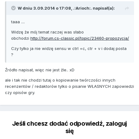
W dniu 3.09.2014 o 17:08, .:Arioch:. napisał(a):
taaa ....
Widzę że mój temat raczej was słabo
obchodzi
http://forum.cs-classic.pl/topic/23460-propozycja/
Czy tylko ja nie widzę sensu w ctrl +c, ctr + v i dodaj posta
?
Źródło napisał, więc nie jest źle.. xD
ale i tak nie chodzi tutaj o kopiowanie twórczości innych
recenzentów / redaktorów tylko o pisanie WŁASNYCH zapowiedzi
czy opisów gry.
Jeśli chcesz dodać odpowiedź, zaloguj
się