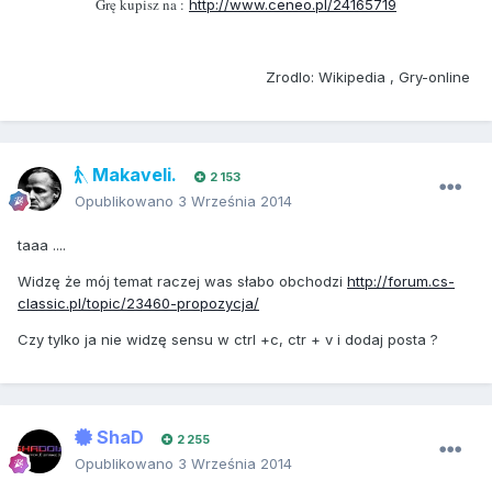
Grę kupisz na :
http://www.ceneo.pl/24165719
Zrodlo: Wikipedia , Gry-online
Makaveli.
2 153
Opublikowano
3 Września 2014
taaa ....
Widzę że mój temat raczej was słabo obchodzi
http://forum.cs-
classic.pl/topic/23460-propozycja/
Czy tylko ja nie widzę sensu w ctrl +c, ctr + v i dodaj posta ?
ShaD
2 255
Opublikowano
3 Września 2014