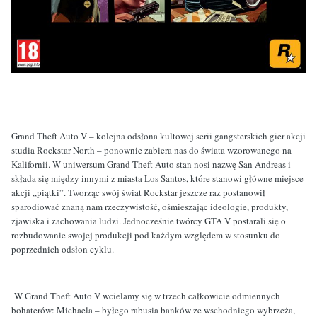
Grand Theft Auto V – kolejna odsłona kultowej serii gangsterskich gier akcji
studia Rockstar North – ponownie zabiera nas do świata wzorowanego na
Kalifornii. W uniwersum Grand Theft Auto stan nosi nazwę San Andreas i
składa się między innymi z miasta Los Santos, które stanowi główne miejsce
akcji „piątki”. Tworząc swój świat Rockstar jeszcze raz postanowił
sparodiować znaną nam rzeczywistość, ośmieszając ideologie, produkty,
zjawiska i zachowania ludzi. Jednocześnie twórcy GTA V postarali się o
rozbudowanie swojej produkcji pod każdym względem w stosunku do
poprzednich odsłon cyklu.
W Grand Theft Auto V wcielamy się w trzech całkowicie odmiennych
bohaterów: Michaela – byłego rabusia banków ze wschodniego wybrzeża,