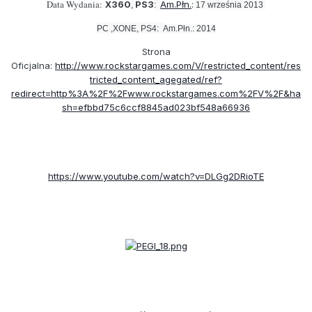
Data Wydania:
X360
PS3
Am.Płn.
:
,
:
17 września 2013
PC ,XONE, PS4:
Am.Płn.: 2014
Strona
Oficjalna:
http://www.rockstargames.com/V/restricted_content/res
tricted_content_agegated/ref?
redirect=http%3A%2F%2Fwww.rockstargames.com%2FV%2F&ha
sh=efbbd75c6ccf8845ad023bf548a66936
https://www.youtube.com/watch?v=DLGg2DRioTE