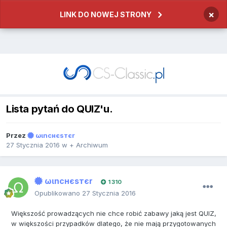
×
LINK DO NOWEJ STRONY
Lista pytań do QUIZ'u.
Przez
ωιncнєѕтєr
27 Stycznia 2016
w
+ Archiwum
ωιncнєѕтєr
1 310
Opublikowano
27 Stycznia 2016
Większość prowadzących nie chce robić zabawy jaką jest QUIZ,
w większości przypadków dlatego, że nie mają przygotowanych