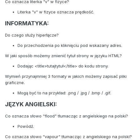
Co oznacza literka "v" w fizyce?
Literka "v" w fizyce oznacza prędkość.
INFORMATYKA:
Do czego służy hiperłącze?
Do przechodzenia po kliknięciu pod wskazany adres.
W jaki sposób możemy zmienić tytuł strony w języku HTML?
Dodając <title>tutajtytuł</title> do kodu strony.
Wymień przynajmniej 3 formaty w jakich możemy zapisać pliki
graficzne.
Mogą być to na przykład: .png / .jpg / .bmp / .gif.
JĘZYK ANGIELSKI:
Co oznacza słowo "flood" tłumacząc z angielskiego na polski?
Powódź.
Co oznacza słowo "vapour" tłumacząc z angielskiego na polski?