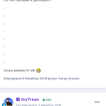
-
-
-
-
-
-
-
-
Szuka płaskiej 14-stki
Edytowane
5 Kwietnia 2016
przez Corey Graves
GryTrean
685
Opublikowano
5 Kwietnia 2016