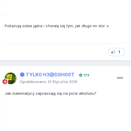
.
.
Pokazują sobie jądra i chwalą się tym, jak długo im stoi :v
1
TYLK0 H3@DSH00T
173
Opublikowano
31 Stycznia 2016
Jak matematycy zapraszają się na picie alkoholu?
.
.
.