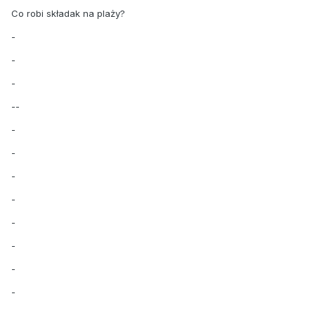
Co robi składak na plaży?
-
-
-
--
-
-
-
-
-
-
-
-