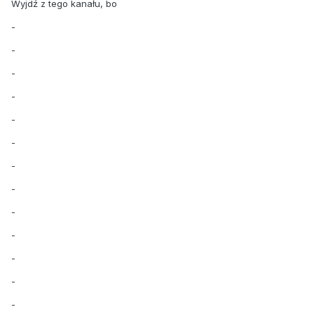
Wyjdź z tego kanału, bo
-
-
-
-
-
-
-
-
-
-
-
-
-