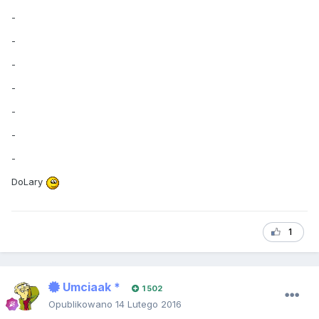
-
-
-
-
-
-
-
DoLary
1
Umciaak *
1 502
Opublikowano
14 Lutego 2016