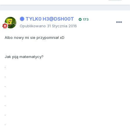
TYLK0 H3@DSH00T
173
Opublikowano
31 Stycznia 2016
Albo nowy mi sie przypomniał xD
Jak piją matematycy?
.
.
.
.
.
.
.