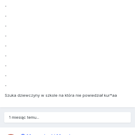
-
-
-
-
-
-
-
-
-
Szuka dziewczyny w szkole na która nie powiedział kur*aa
1 miesiąc temu...