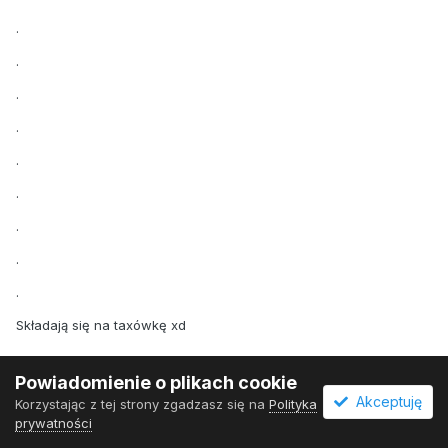
.
.
.
.
.
.
.
.
.
Składają się na taxówkę xd
Powiadomienie o plikach cookie
Akceptuję
Korzystając z tej strony zgadzasz się na
Polityka
Złota Owca
624
prywatności
Opublikowano
23 Czerwca 2016