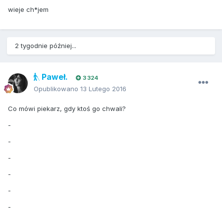
wieje ch*jem
2 tygodnie później...
Paweł.
3 324
Opublikowano
13 Lutego 2016
Co mówi piekarz, gdy ktoś go chwali?
-
-
-
-
-
-