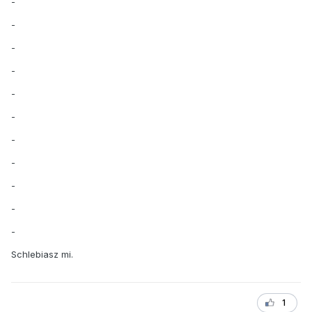
-
-
-
-
-
-
-
-
-
-
-
Schlebiasz mi.
1