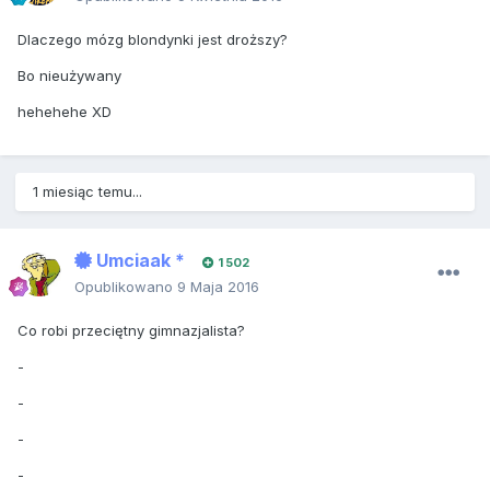
Dlaczego mózg blondynki jest droższy?
Bo nieużywany
hehehehe XD
1 miesiąc temu...
Umciaak *
1 502
Opublikowano
9 Maja 2016
Co robi przeciętny gimnazjalista?
-
-
-
-