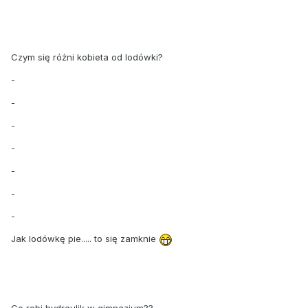
Czym się różni kobieta od lodówki?
-
-
-
-
-
-
-
Jak lodówkę pie..... to się zamknie
Co robi hydraulik w gimnazjum??