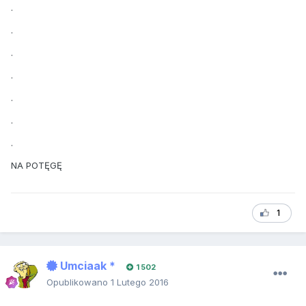
.
.
.
.
.
.
.
NA POTĘGĘ
1
Umciaak *
1 502
Opublikowano
1 Lutego 2016