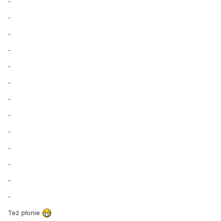
-
-
-
-
-
-
-
-
-
-
-
-
-
Też płonie