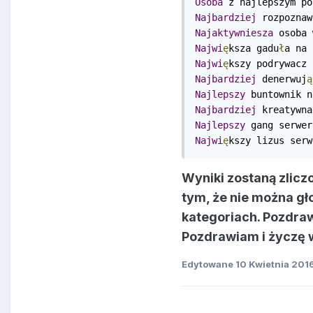
Osoba
 z najlepszym po
Najbardziej
 rozpoznaw
Najaktywniesza
 osoba 
Najwi
ę
ksza gadu
ł
a na 
Najwi
ę
kszy podrywacz 
Najbardziej
 denerwuj
ą
Najlepszy
 buntownik n
Najbardziej
 kreatywna
Najlepszy
 gang serwer
Najwi
ę
kszy lizus serw
Wyniki zostaną zlic
tym, że nie można gł
kategoriach. Pozdra
Pozdrawiam i życzę 
Edytowane
10 Kwietnia 201