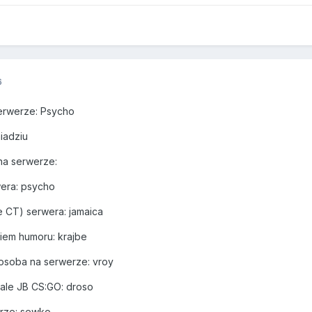
6
erwerze: Psycho
iadziu
na serwerze:
wera: psycho
ie CT) serwera: jamaica
iem humoru: krajbe
osoba na serwerze: vroy
ale JB CS:GO: droso
erze: sewko