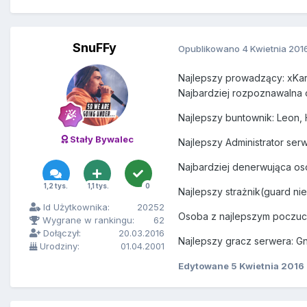
SnuFFy
Opublikowano
4 Kwietnia 201
Najlepszy prowadzący: xKard
Najbardziej rozpoznawalna
Najlepszy buntownik: Leon,
Stały Bywalec
Najlepszy Administrator se
Najbardziej denerwująca o
1,2 tys.
1,1 tys.
0
Najlepszy strażnik(guard ni
Id Użytkownika:
20252
Osoba z najlepszym poczuci
Wygrane w rankingu:
62
Dołączył:
20.03.2016
Najlepszy gracz serwera: Gni
Urodziny:
01.04.2001
Edytowane
5 Kwietnia 2016