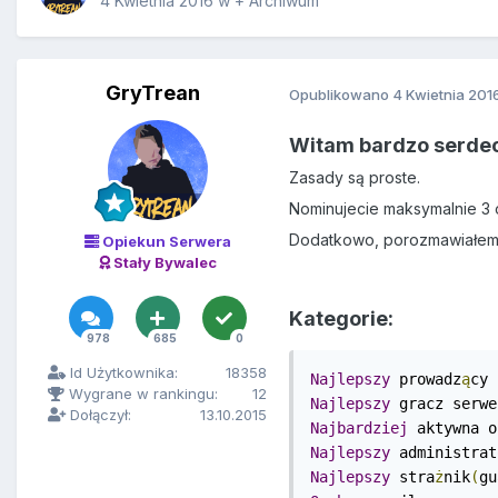
4 Kwietnia 2016
w
+ Archiwum
GryTrean
Opublikowano
4 Kwietnia 201
Witam bardzo serdecz
Zasady są proste.
Nominujecie maksymalnie 3 o
Dodatkowo, porozmawiałe
Opiekun Serwera
Stały Bywalec
Kategorie:
978
685
0
Id Użytkownika:
18358
Najlepszy
 prowadz
ą
cy 
Wygrane w rankingu:
12
Najlepszy
 gracz serwe
Dołączył:
13.10.2015
Najbardziej
 aktywna o
Najlepszy
 administrat
Najlepszy
 stra
ż
nik
(
gu