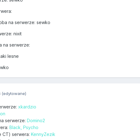
rwera:
soba na serwerze: sewko
erze: nixit
a na serwerze:
aki lesne
sewko
6
(edytowane)
erwerze:
xkardzio
eon
na serwerze:
Domino2
wera:
Black, Psycho
ie CT) serwera:
KennyZezik