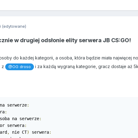
6
(edytowane)
nie w drugiej odsłonie elity serwera JB CS:GO!
soby do każdej kategorii, a osoba, która będzie miała najwięcej nom
m z
i za każdą wygraną kategorie, gracz dostaje aż 5k
@OG droso
na serwerze
:
ra
:
soba na serwerze
:
or serwera
:
ard
,
 nie CT
)
 serwera
: