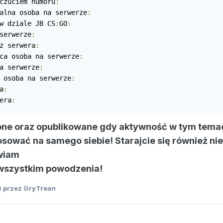
czuciem humoru
:
alna osoba na serwerze
:
w dziale JB CS
:
GO
:
serwerze
:
z serwera
:
ca osoba na serwerze
:
a serwerze
:
 osoba na serwerze
:
a
:
era
:
zone oraz opublikowane gdy aktywność w tym temac
osować na samego siebie! Starajcie się również ni
wiam
wszystkim powodzenia!
6
przez GryTrean