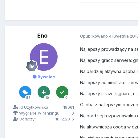
Eno
Opublikowano
4 Kwietnia 201
Najlepszy prowadzący na s
Najlepszy gracz serwera: gn
Najbardziej aktywna osoba 
Bywalec
Najlepszy administrator ser
Najlepszy strażnik(guard, n
57
10
0
Osoba z najlepszym poczuc
Id Użytkownika:
19061
Wygrane w rankingu:
0
Najbardziej rozpoznawalna 
Dołączył:
10.12.2015
Najaktywniesza osoba w dzi
Największa gaduła na serw