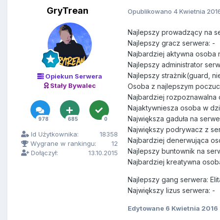
GryTrean
Opublikowano
4 Kwietnia 201
Najlepszy prowadzący na s
Najlepszy gracz serwera: -
Najbardziej aktywna osoba 
Najlepszy administrator ser
Najlepszy strażnik(guard, ni
Opiekun Serwera
Stały Bywalec
Osoba z najlepszym poczuc
Najbardziej rozpoznawalna
Najaktywniesza osoba w dzi
Największa gaduła na serwer
978
685
0
Największy podrywacz z ser
Id Użytkownika:
18358
Najbardziej denerwująca os
Wygrane w rankingu:
12
Najlepszy buntownik na ser
Dołączył:
13.10.2015
Najbardziej kreatywna osob
Najlepszy gang serwera: Eli
Największy lizus serwera: -
Edytowane
6 Kwietnia 2016