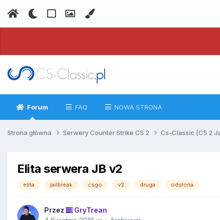
Forum
FAQ
NOWA STRONA
Strona główna
Serwery Counter Strike CS 2
Cs-Classic [CS 2 J
Elita serwera JB v2
elita
jailbreak
csgo
v2
druga
odsłona
Przez
GryTrean