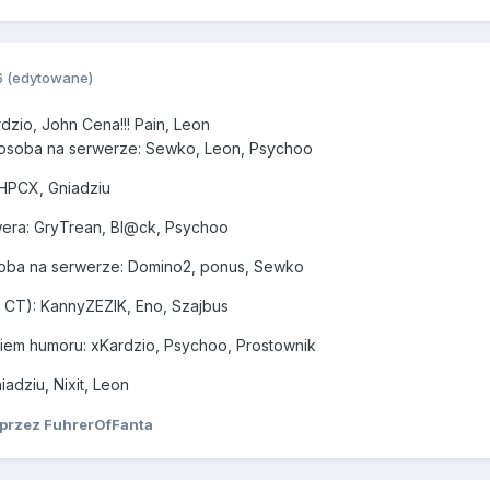
6
(edytowane)
zio, John Cena!!! Pain, Leon
 osoba na serwerze: Sewko, Leon, Psychoo
 HPCX, Gniadziu
rwera: GryTrean, Bl@ck, Psychoo
soba na serwerze: Domino2, ponus, Sewko
e CT): KannyZEZIK, Eno, Szajbus
em humoru: xKardzio, Psychoo, Prostownik
adziu, Nixit, Leon
przez FuhrerOfFanta