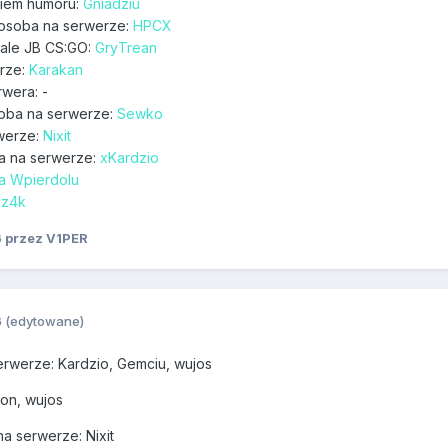
iem humoru:
Gniadziu
 osoba na serwerze:
HPCX
iale JB CS:GO:
GryTrean
erze:
Karakan
wera: -
soba na serwerze:
Sewko
werze:
Nixit
a na serwerze:
xKardzio
ta Wpierdolu
oz4k
6
przez V1PER
6
(edytowane)
rwerze: Kardzio, Gemciu, wujos
eon, wujos
a serwerze: Nixit