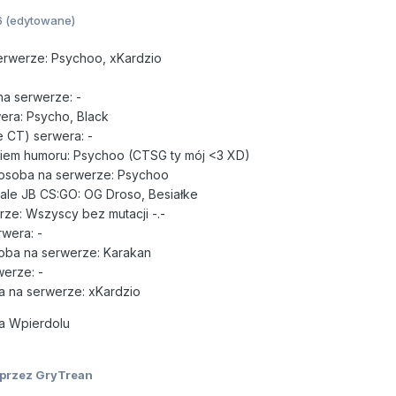
6
(edytowane)
erwerze: Psychoo, xKardzio
na serwerze: -
wera: Psycho, Black
e CT) serwera: -
iem humoru: Psychoo (CTSG ty mój <3 XD)
 osoba na serwerze: Psychoo
ale JB CS:GO: OG Droso, Besiałke
ze: Wszyscy bez mutacji -.-
wera: -
oba na serwerze: Karakan
werze: -
a na serwerze: xKardzio
ta Wpierdolu
przez GryTrean