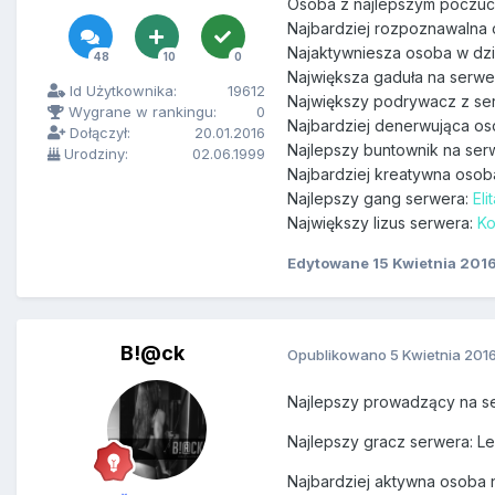
Osoba z najlepszym poczuc
Najbardziej rozpoznawalna
Najaktywniesza osoba w dz
48
10
0
Największa gaduła na serw
Id Użytkownika:
19612
Największy podrywacz z ser
Wygrane w rankingu:
0
Najbardziej denerwująca o
Dołączył:
20.01.2016
Najlepszy buntownik na ser
Urodziny:
02.06.1999
Najbardziej kreatywna osob
Najlepszy gang serwera:
Eli
Największy lizus serwera:
K
Edytowane
15 Kwietnia 201
B!@ck
Opublikowano
5 Kwietnia 201
Najlepszy prowadzący na se
Najlepszy gracz serwera: L
Najbardziej aktywna osoba n