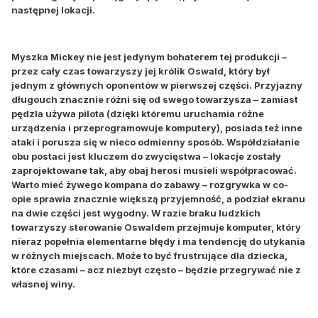
następnej lokacji.
Myszka Mickey nie jest jedynym bohaterem tej produkcji –
przez cały czas towarzyszy jej królik Oswald, który był
jednym z głównych oponentów w pierwszej części. Przyjazny
długouch znacznie różni się od swego towarzysza – zamiast
pędzla używa pilota (dzięki któremu uruchamia różne
urządzenia i przeprogramowuje komputery), posiada też inne
ataki i porusza się w nieco odmienny sposób. Współdziałanie
obu postaci jest kluczem do zwycięstwa – lokacje zostały
zaprojektowane tak, aby obaj herosi musieli współpracować.
Warto mieć żywego kompana do zabawy – rozgrywka w co-
opie sprawia znacznie większą przyjemność, a podział ekranu
na dwie części jest wygodny. W razie braku ludzkich
towarzyszy sterowanie Oswaldem przejmuje komputer, który
nieraz popełnia elementarne błędy i ma tendencję do utykania
w różnych miejscach. Może to być frustrujące dla dziecka,
które czasami – acz niezbyt często – będzie przegrywać nie z
własnej winy.