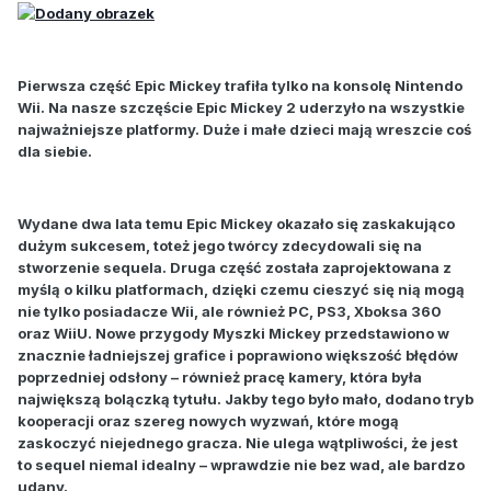
Pierwsza część Epic Mickey trafiła tylko na konsolę Nintendo
Wii. Na nasze szczęście Epic Mickey 2 uderzyło na wszystkie
najważniejsze platformy. Duże i małe dzieci mają wreszcie coś
dla siebie.
Wydane dwa lata temu Epic Mickey okazało się zaskakująco
dużym sukcesem, toteż jego twórcy zdecydowali się na
stworzenie sequela. Druga część została zaprojektowana z
myślą o kilku platformach, dzięki czemu cieszyć się nią mogą
nie tylko posiadacze Wii, ale również PC, PS3, Xboksa 360
oraz WiiU. Nowe przygody Myszki Mickey przedstawiono w
znacznie ładniejszej grafice i poprawiono większość błędów
poprzedniej odsłony – również pracę kamery, która była
największą bolączką tytułu. Jakby tego było mało, dodano tryb
kooperacji oraz szereg nowych wyzwań, które mogą
zaskoczyć niejednego gracza. Nie ulega wątpliwości, że jest
to sequel niemal idealny – wprawdzie nie bez wad, ale bardzo
udany.