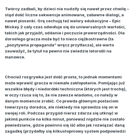
Twórcy zadbali, by dzieci nie nudziły się nawet przez chwilę –
stąd dość liczne sekwencje animowane, zabawne dialogi, a
nawet piosenki. Grę cechują też walory edukacyjne – Epic
Mickey 2 cały czas odwołuje się do uniwersalnych wartości,
takich jak przyjaźń, oddanie i poczucie praworządności. Dla
dorosłego gracza może być to nieco ciężkostrawne (ta
„pozytywna propaganda” wręcz przytłacza), ale warto
zauważyć, że tytuł na pewno nie zwiedzie latorośli na
manowce.
Chociaż rozgrywka jest dość prosta, to jednak momentami
może wprawić gracza w niemałe zakłopotanie. Pomijając już
wszelkie błędy i niedoróbki techniczne (których jest trochę),
w oczy rzuca się to, że nie zawsze wiadomo, co należy w
danym momencie zrobić. Co prawda głównym postaciom
towarzyszy doradca, ale niekiedy nie sprawdza się on w
swojej roli. Podczas przygód nieraz zdarza się utknąć w
jakimś punkcie na kilka minut, ponieważ nigdzie nie zostało
powiedziane, gdzie powinno się iść albo jak rozwiązać daną
zagadkę (przydałby się kilkustopniowy system podpowiedzi