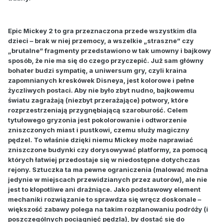
Epic Mickey 2 to gra przeznaczona przede wszystkim dla
dzieci – brak w niej przemocy, a wszelkie „straszne” czy
„brutalne” fragmenty przedstawiono w tak umowny i bajkowy
sposób, że nie ma się do czego przyczepić. Już sam główny
bohater budzi sympatię, a uniwersum gry, czyli kraina
zapomnianych kreskówek Disneya, jest kolorowe i pełne
życzliwych postaci. Aby nie było zbyt nudno, bajkowemu
światu zagrażają (niezbyt przerażające) potwory, które
rozprzestrzeniają przygnębiającą szaroburość. Celem
tytułowego gryzonia jest pokolorowanie i odtworzenie
zniszczonych miast i pustkowi, czemu służy magiczny
pędzel. To właśnie dzięki niemu Mickey może naprawiać
zniszczone budynki czy dorysowywać platformy, za pomocą
których łatwiej przedostaje się w niedostępne dotychczas
rejony. Sztuczka ta ma pewne ograniczenia (malować można
jedynie w miejscach przewidzianych przez autorów), ale nie
jest to kłopotliwe ani drażniące. Jako podstawowy element
mechaniki rozwiązanie to sprawdza się wręcz doskonale –
większość zabawy polega na takim rozplanowaniu podróży (i
poszczególnych pociągnięć pędzla), by dostać się do