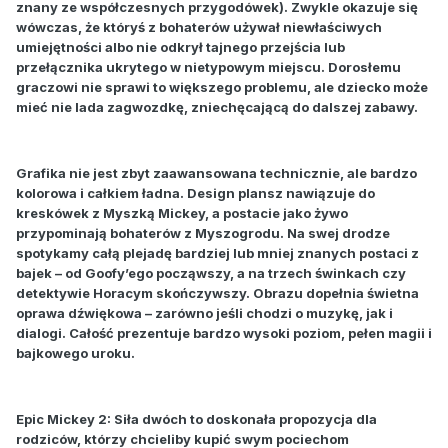
znany ze współczesnych przygodówek). Zwykle okazuje się
wówczas, że któryś z bohaterów używał niewłaściwych
umiejętności albo nie odkrył tajnego przejścia lub
przełącznika ukrytego w nietypowym miejscu. Dorosłemu
graczowi nie sprawi to większego problemu, ale dziecko może
mieć nie lada zagwozdkę, zniechęcającą do dalszej zabawy.
Grafika nie jest zbyt zaawansowana technicznie, ale bardzo
kolorowa i całkiem ładna. Design plansz nawiązuje do
kreskówek z Myszką Mickey, a postacie jako żywo
przypominają bohaterów z Myszogrodu. Na swej drodze
spotykamy całą plejadę bardziej lub mniej znanych postaci z
bajek – od Goofy’ego począwszy, a na trzech świnkach czy
detektywie Horacym skończywszy. Obrazu dopełnia świetna
oprawa dźwiękowa – zarówno jeśli chodzi o muzykę, jak i
dialogi. Całość prezentuje bardzo wysoki poziom, pełen magii i
bajkowego uroku.
Epic Mickey 2: Siła dwóch to doskonała propozycja dla
rodziców, którzy chcieliby kupić swym pociechom