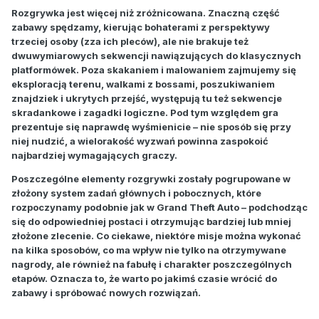
Rozgrywka jest więcej niż zróżnicowana. Znaczną część
zabawy spędzamy, kierując bohaterami z perspektywy
trzeciej osoby (zza ich pleców), ale nie brakuje też
dwuwymiarowych sekwencji nawiązujących do klasycznych
platformówek. Poza skakaniem i malowaniem zajmujemy się
eksploracją terenu, walkami z bossami, poszukiwaniem
znajdziek i ukrytych przejść, występują tu też sekwencje
skradankowe i zagadki logiczne. Pod tym względem gra
prezentuje się naprawdę wyśmienicie – nie sposób się przy
niej nudzić, a wielorakość wyzwań powinna zaspokoić
najbardziej wymagających graczy.
Poszczególne elementy rozgrywki zostały pogrupowane w
złożony system zadań głównych i pobocznych, które
rozpoczynamy podobnie jak w Grand Theft Auto – podchodząc
się do odpowiedniej postaci i otrzymując bardziej lub mniej
złożone zlecenie. Co ciekawe, niektóre misje można wykonać
na kilka sposobów, co ma wpływ nie tylko na otrzymywane
nagrody, ale również na fabułę i charakter poszczególnych
etapów. Oznacza to, że warto po jakimś czasie wrócić do
zabawy i spróbować nowych rozwiązań.