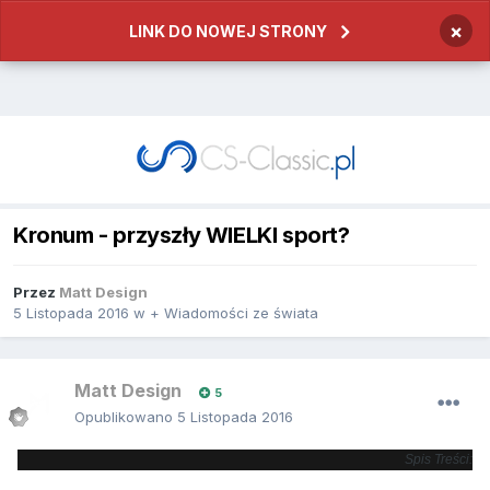
×
LINK DO NOWEJ STRONY
Kronum - przyszły WIELKI sport?
Przez
Matt Design
5 Listopada 2016
w
+ Wiadomości ze świata
Matt Design
5
Opublikowano
5 Listopada 2016
Spis Treści: