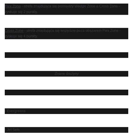
Flex Zone
- strefa znajdująca się pomiędzy Wedge Zone a Cross Zone -
zyskuje się 2 punkty.
Cross Zone
- strefa znajdująca się wszędzie poza obszarem Flex Zone -
zyskuje się 4 punkty.
Znane drużyny
- Evergreens
- Jet Sets