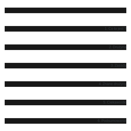
1. Co to jest ?
2. Drużyna
3. Zasady
4. Znane drużyny
5. Ciekawostki
6. Podsumowanie