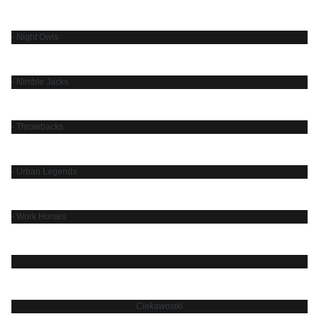
- Night Owls
- Nimble Jacks
- Throwbacks
- Urban Legends
- Work Horses
Ciekawostki