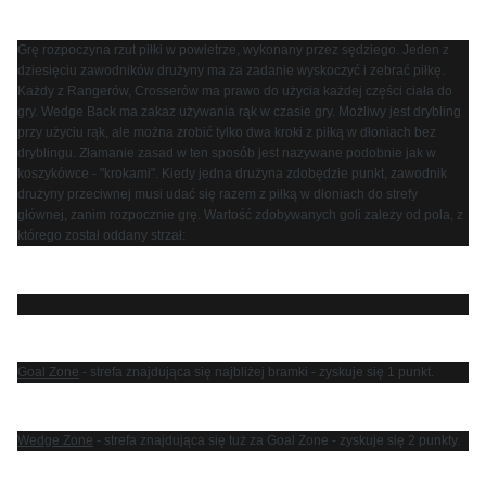
Grę rozpoczyna rzut piłki w powietrze, wykonany przez sędziego. Jeden z
dziesięciu zawodników drużyny ma za zadanie wyskoczyć i zebrać piłkę.
Każdy z Rangerów, Crosserów ma prawo do użycia każdej części ciała do
gry. Wedge Back ma zakaz używania rąk w czasie gry. Możliwy jest drybling
przy użyciu rąk, ale można zrobić tylko dwa kroki z piłką w dłoniach bez
dryblingu. Złamanie zasad w ten sposób jest nazywane podobnie jak w
koszykówce - "krokami". Kiedy jedna drużyna zdobędzie punkt, zawodnik
drużyny przeciwnej musi udać się razem z piłką w dłoniach do strefy
głównej, zanim rozpocznie grę. Wartość zdobywanych goli zależy od pola, z
którego został oddany strzał:
Goal Zone
- strefa znajdująca się najbliżej bramki - zyskuje się 1 punkt.
Wedge Zone
- strefa znajdująca się tuż za Goal Zone - zyskuje się 2 punkty.