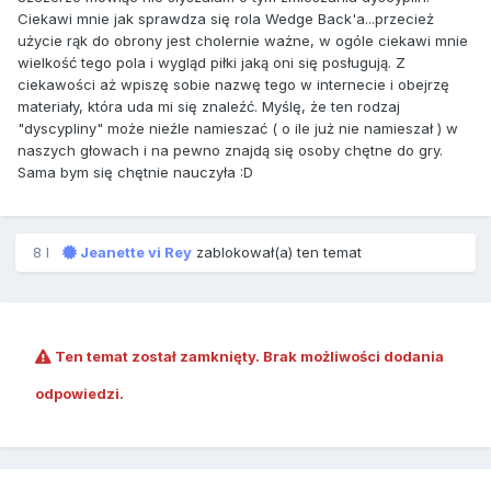
Ciekawi mnie jak sprawdza się rola Wedge Back'a...przecież
użycie rąk do obrony jest cholernie ważne, w ogóle ciekawi mnie
wielkość tego pola i wygląd piłki jaką oni się posługują. Z
ciekawości aż wpiszę sobie nazwę tego w internecie i obejrzę
materiały, która uda mi się znaleźć. Myślę, że ten rodzaj
"dyscypliny" może nieźle namieszać ( o ile już nie namieszał ) w
naszych głowach i na pewno znajdą się osoby chętne do gry.
Sama bym się chętnie nauczyła :D
8 l
Jeanette vi Rey
zablokował(a) ten temat
Ten temat został zamknięty. Brak możliwości dodania
odpowiedzi.