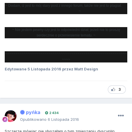
~ Dodam, iż jest to mój stary post z innego forum, także nie jest to plagiat.
~
~ Nie jestem pewny czy jest to odpowiedni dział, jeżeli nie to proszę
serdecznie o przeniesienie tematu. ~
~~~~~~~~~~~~~~~~~~~~~~~~~~~~~~~~~~~~~~~~~~~~~~~~~~~~~~~~~~~
~~~~
Edytowane
5 Listopada 2016
przez Matt Design
3
pyńka
2 434
Opublikowano
6 Listopada 2016
Szczerze mówiąc nie słyszałam o tym zmieszaniu dyscyplin.