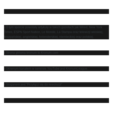
- O tym sporcie powstały artykuły w takich gazetach jak Wired, New York
Times, ESPN Sport Nation, Le Monde, La Stampa oraz telewizji włoskiej,
hiszpańskiej, angielskiej, holenderskiej, niemieckiej oraz polskiej.
- Strona główna kronum to Kronum.com
- Głównym kanałem w serwisie YouTube jest KronumLeague.
- Sloganem jest "Przyłącz się do rewolucji"