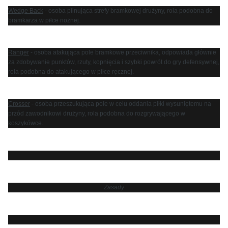
Wedge Back
- osoba pilnująca strefy bramkowej drużyny, rola podobna do
bramkarza w piłce nożnej.
Ranger
- osoba atakująca pole bramkowe przeciwnika, odpowiada głównie
za zdobywanie punktów, rzuty, kopnięcia i szybki powrót do gry defensywnej,
rola podobna do atakującego w piłce ręcznej.
Crosser
- osoba przeszukująca pole w celu oddania piłki wysuniętemu na
przód zawodnikowi drużyny, rola podobna do rozgrywającego w
koszykówce.
Zasady