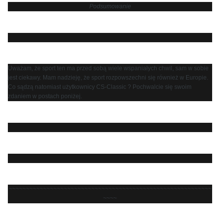
Podsumowanie
Uważam, że sport ten ma przed sobą wiele wspaniałych chwil, sam w sobie
jest ciekawy. Mam nadzieję, że sport rozpowszechni się również w Europie.
Co sądzą natomiast użytkownicy CS-Classic ? Pochwalcie się swoim
zdaniem w postach poniżej.
~~~~~~~~~~~~~~~~~~~~~~~~~~~~~~~~~~~~~~~~~~~~~~~~~~~~~~~~~~~
~~~~