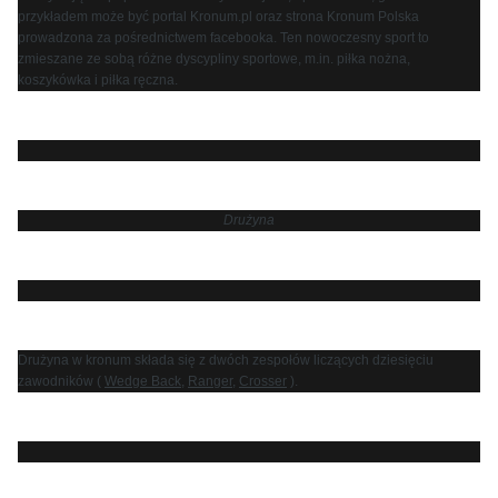
przykładem może być portal Kronum.pl oraz strona Kronum Polska
prowadzona za pośrednictwem facebooka. Ten nowoczesny sport to
zmieszane ze sobą różne dyscypliny sportowe, m.in. piłka nożna,
koszykówka i piłka ręczna.
Drużyna
Drużyna w kronum składa się z dwóch zespołów liczących dziesięciu
zawodników (
Wedge Back
,
Ranger
,
Crosser
).