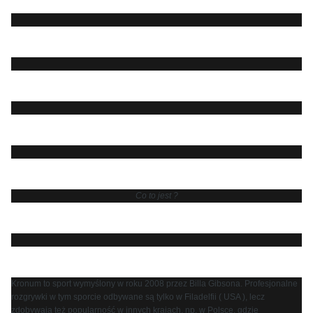
Co to jest ?
Kronum to sport wymyślony w roku 2008 przez Billa Gibsona. Profesjonalne
rozgrywki w tym sporcie odbywane są tylko w Filadelfii ( USA ), lecz
zdobywają też popularność w innych krajach, np. w Polsce, gdzie