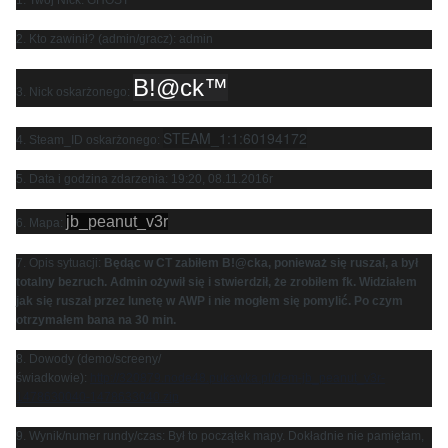
1. Twój Nick: GHOST
2. Kto zawinił? (admin/gracz): admin
B!@ck™
3. Nick oskarżonego:
STEAM_1:1:60194172
4. Steam_ID oskarżonego:
5. Data i godzina zdarzenia: 19:20, 08.11.2016r
jb_peanut_v3r
6. Mapa:
7. Opis sytuacji:
Będąc w CT zabiłem B!@cka, ponieważ się ruszał, a był
totalny bezruch. Admin ożywił się i stwierdził, że zrobiłem fk. Widziałem
jak się ruszał przez lunetę w AWP i nie mogłem się pomylić. Po czym
otrzymałem bana na 30 min.
8. Dowody (demo/screeny/
świadkowie):
http://320879.node48.pukawka.pl/dem-jb_peanut_v3r-
1478630040-1478633040.zip
9. Wynik/numer rundy/czas: Był to początek mapy. Dokładnie nie pamiętam,