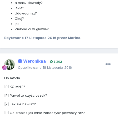
a masz dowody?
jakie?
Udowodnisz?
Okej?
:p?
Zielono ci w głowie?
Edytowane
17 Listopada 2016
przez Marina.
Weronikaa
3 302
Opublikowano
18 Listopada 2016
Elo młoda
[P] KC MNIE?
[P] Paweł to czyścioszek?
[P] Jak sie bawisz?
[P] Co zrobisz jak mnie zobaczysz pierwszy raz?