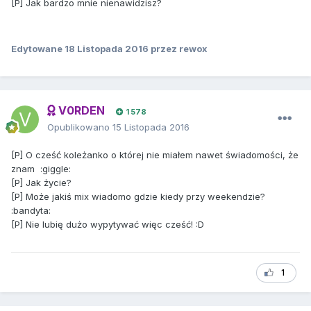
[P] Jak bardzo mnie nienawidzisz?
Edytowane
18 Listopada 2016
przez rewox
V0RDEN
1 578
Opublikowano
15 Listopada 2016
[P] O cześć koleżanko o której nie miałem nawet świadomości, że
znam :giggle:
[P] Jak życie?
[P] Może jakiś mix wiadomo gdzie kiedy przy weekendzie?
:bandyta:
[P] Nie lubię dużo wypytywać więc cześć! :D
1