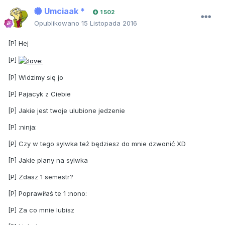
Umciaak *
1 502
Opublikowano
15 Listopada 2016
[P] Hej
[P]
[P] Widzimy się jo
[P] Pajacyk z Ciebie
[P] Jakie jest twoje ulubione jedzenie
[P] :ninja:
[P] Czy w tego sylwka też będziesz do mnie dzwonić XD
[P] Jakie plany na sylwka
[P] Zdasz 1 semestr?
[P] Poprawiłaś te 1 :nono:
[P] Za co mnie lubisz