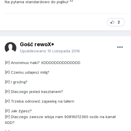
Na pytania standardowo do piątku! ^^
2
Gość rewoX*
Opublikowano
15 Listopada 2016
[P] Anonimus haki? XDDDDDDDDDDDDDD
[P] Czemu udajesz miłą?
[P] I groźną?
[P] Dlaczego jesteś kasztanem?
[P] Trzeba odnowić zajawkę na tałern
[P] Jak żyjesz?
[P] Dlaczego zawsze wbija nam 90816012360 osób na kanał
XDD?