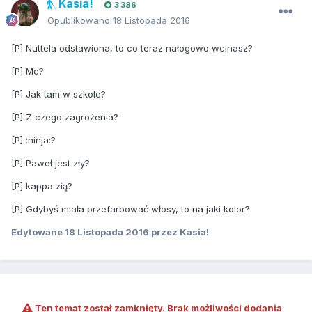
Kasia!
3 386
Opublikowano
18 Listopada 2016
[P] Nuttela odstawiona, to co teraz nałogowo wcinasz?
[P] Mc?
[P] Jak tam w szkole?
[P] Z czego zagrożenia?
[P] :ninja:?
[P] Paweł jest zły?
[P] kappa zią?
[P] Gdybyś miała przefarbować włosy, to na jaki kolor?
Edytowane
18 Listopada 2016
przez Kasia!
Ten temat został zamknięty. Brak możliwości dodania