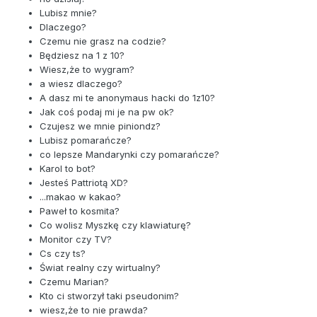
Lubisz mnie?
Dlaczego?
Czemu nie grasz na codzie?
Będziesz na 1 z 10?
Wiesz,że to wygram?
a wiesz dlaczego?
A dasz mi te anonymaus hacki do 1z10?
Jak coś podaj mi je na pw ok?
Czujesz we mnie piniondz?
Lubisz pomarańcze?
co lepsze Mandarynki czy pomarańcze?
Karol to bot?
Jesteś Pattriotą XD?
...makao w kakao?
Paweł to kosmita?
Co wolisz Myszkę czy klawiaturę?
Monitor czy TV?
Cs czy ts?
Świat realny czy wirtualny?
Czemu Marian?
Kto ci stworzył taki pseudonim?
wiesz,że to nie prawda?