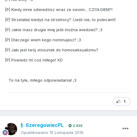
[P] Kiedy mnie odwiedzisz wraz ze swoim... CZOŁGIEM?!
[P] Strzelałaś kiedyś na strzelnicy? (Jeśli nie, to polecam!)
[P] Jakie masz drugie imię jeśli można wiedzieć? ;3
[P] Dlaczego wiem kogo nominujesz? ;3
[P] Jaki jest twój stosunek do homoseksualizmu?
[P] Powiedz mi coś miłego! XD
To na tyle, miłego odpowiadania! ;3
1
SzeregowiecPL
2 439
Opublikowano
15 Listopada 2016