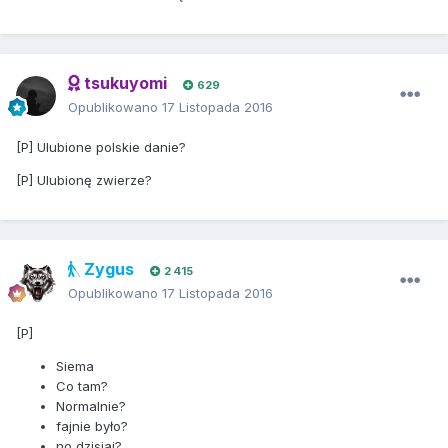
tsukuyomi
629
Opublikowano
17 Listopada 2016
[P] Ulubione polskie danie?
[P] Ulubionę zwierze?
Zygus
2 415
Opublikowano
17 Listopada 2016
[P]
Siema
Co tam?
Normalnie?
fajnie było?
no dzisiaj?