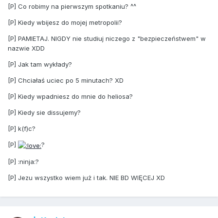
[P] Co robimy na pierwszym spotkaniu? ^^
[P] Kiedy wbijesz do mojej metropolii?
[P] PAMIETAJ. NIGDY nie studiuj niczego z "bezpieczeństwem" w
nazwie XDD
[P] Jak tam wykłady?
[P] Chciałaś uciec po 5 minutach? XD
[P] Kiedy wpadniesz do mnie do heliosa?
[P] Kiedy sie dissujemy?
[P] k(f)c?
[P]
?
[P] :ninja:?
[P] Jezu wszystko wiem już i tak. NIE BD WIĘCEJ XD