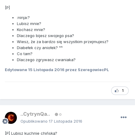
[P]
:ninja:?
Lubisz mnie?
Kochasz mnie?
Dlaczego bijesz swojego psa?
Wiesz, że za bardzo się wszystkim przejmujesz?
Diabełek czy aniołek? ^^
Co tam?
Dlaczego zgrywasz cwaniaka?
Edytowane
15 Listopada 2016
przez SzeregowiecPL
1
..CytrynQa..
0
Opublikowano
17 Listopada 2016
[P] Lubisz kuchnie chińską?