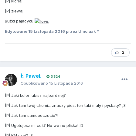
[P] kichaj
[P] ziewaj
Buźki pajacyku
Edytowane
15 Listopada 2016
przez Umciaak *
2
Paweł.
3 324
Opublikowano
15 Listopada 2016
[P] Jaki kolor lubisz najbardziej?
[P] Jak tam twój chomi... znaczy pies, ten taki mały i pyskaty? ;3
[P] Jak tam samopoczucie?!
[P] Ugotujesz mi coś? No we no pliska! :D
[P] KM okej? :3