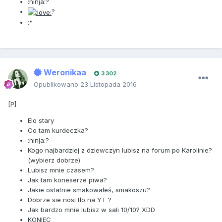
:ninja:?
?
:*
Weronikaa
3 302
Opublikowano
23 Listopada 2016
[P]
Elo stary
Co tam kurdeczka?
:ninja:?
Kogo najbardziej z dziewczyn lubisz na forum po Karolinie?
(wybierz dobrze)
Lubisz mnie czasem?
Jak tam koneserze piwa?
Jakie ostatnie smakowałeś, smakoszu?
Dobrze sie nosi tło na YT ?
Jak bardzo mnie lubisz w sali 10/10? XDD
KONIEC