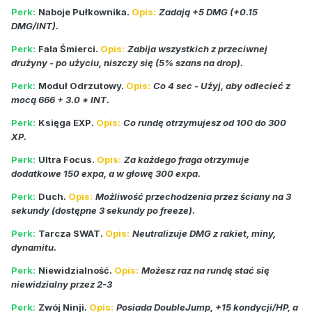
Perk:
Naboje Pułkownika.
Opis:
Zadają +5 DMG (+0.15
DMG/INT).
Perk:
Fala Śmierci.
Opis:
Zabija wszystkich z przeciwnej
drużyny - po użyciu, niszczy się (5% szans na drop).
Perk:
Moduł Odrzutowy.
Opis:
Co 4 sec - Użyj, aby odlecieć z
mocą 666 + 3.0 * INT.
Perk:
Księga EXP.
Opis:
Co rundę otrzymujesz od 100 do 300
XP.
Perk:
Ultra Focus.
Opis:
Za każdego fraga otrzymuje
dodatkowe 150 expa, a w głowę 300 expa.
Perk:
Duch.
Opis:
Możliwość przechodzenia przez ściany na 3
sekundy (dostępne 3 sekundy po freeze).
Perk:
Tarcza SWAT.
Opis:
Neutralizuje DMG z rakiet, miny,
dynamitu.
Perk:
Niewidzialność.
Opis:
Możesz raz na rundę stać się
niewidzialny przez 2-3
Perk:
Zwój Ninji.
Opis:
Posiada DoubleJump, +15 kondycji/HP, a