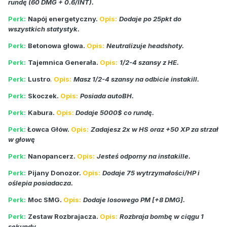
rundę (60 DMG + 0.6/INT).
Perk:
Napój energetyczny.
Opis:
Dodaje po 25pkt do
wszystkich statystyk.
Perk:
Betonowa głowa.
Opis:
Neutralizuje headshoty.
Perk:
Tajemnica Generała.
Opis:
1/2-4 szansy z HE.
Perk:
Lustro
.
Opis:
Masz 1/2-4 szansy na odbicie instakill.
Perk:
Skoczek.
Opis:
Posiada autoBH.
Perk:
Kabura.
Opis:
Dodaje 5000$ co rundę.
Perk:
Łowca Głów.
Opis:
Zadajesz 2x w HS oraz +50 XP za strzał
w głowę
Perk:
Nanopancerz.
Opis:
Jesteś odporny na instakille.
Perk:
Pijany Donozor.
Opis:
Dodaje 75 wytrzymałości/HP i
oślepia posiadacza.
Perk:
Moc SMG.
Opis:
Dodaje losowego PM [+8 DMG].
Perk:
Zestaw Rozbrajacza.
Opis:
Rozbraja bombę w ciągu 1
sekundy.