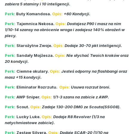
zabiera 5 staminy i 10 inteligencji.
Perk:
Buty Komandosa.
Opis:
+60 Kondycji.
Perk:
Tajemnica Nekosa.
Opis:
Dostajesz P90 i masz na nim
1/10-14 szansy na obrócenie wroga i zadajesz 140% obrażeń w
plecy.
Perk:
Starożytne Zwoje.
Opis:
Dodaje 30-70 pkt inteligencji.
Perk:
Sandały Mojżesza.
Opis:
Nie słychać Twoich kroków oraz
20 kondycji.
Perk:
Ciemne okulary.
Opis:
Jesteś odporny na flashbangi oraz
masz +15 kondycji.
Perk:
Eliminator Rozrzutu.
Opis:
Usuwa rozrzut broni.
Perk:
AWP Sniper.
Opis:
1/1-3 szans na zabicie z AWP.
Perk:
Scout.
Opis:
Zadaje 130-200 DMG ze Scouta(SSG08).
Perk:
Lucky Luke.
Opis:
Dodaje R8 Revolver (1/3 na
natychmiastowe zabicie).
Perk:
Zestaw Silvera.
Opis:
Dodaje SCAR-20 (1/10 na