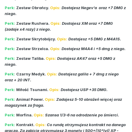
Perk:
Zestaw Obrońcy.
Opis:
Dostajesz Negev'a oraz +7 DMG z
niego.
Perk:
Zestaw Rushera.
Opis:
Dostajesz XM oraz +7 DMG
(zadaje x4 razy) z niego.
Perk:
Zestaw Skrytobójcy.
Opis:
Dostajesz +5 DMG z M4A1S.
Perk:
Zestaw Strzelca.
Opis:
Dostajesz M4A4 i +5 dmg z niego.
Perk:
Zestaw Taliba.
Opis:
Dostajesz AK47 oraz +5 DMG z
niego.
Perk:
Czarny Medyk.
Opis:
Dostajesz galila + 7 dmg z niego
oraz + 20 INT.
Perk:
Miłość Tsunami.
Opis:
Dostajesz USP +35 DMG.
Perk:
Animal Power.
Opis:
Zadajesz 5-10 obrażeń więcej oraz
magazynek za fraga.
Perk:
Morfina.
Opis:
Szansa 1/3-6 na odrodzenie po śmierci.
Perk:
Kontrakt.
Opis:
Co rundę otrzymujesz kontrakt na danego
gracza. Za zabicie otrzymujesz 3 monety i 500+(10*lvl) XP -