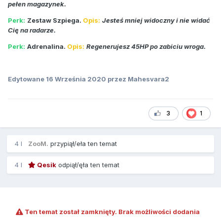
pełen magazynek.
Perk:
Zestaw Szpiega.
Opis:
Jesteś mniej widoczny i nie widać
Cię na radarze.
Perk:
Adrenalina.
Opis:
Regenerujesz 45HP po zabiciu wroga.
Edytowane
16 Września 2020
przez Mahesvara2
3
1
4 l
ZooM.
przypiął/eła ten temat
4 l
Qesik
odpiął/ęła ten temat
Ten temat został zamknięty. Brak możliwości dodania