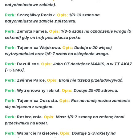
natychmiastowe zabicie).
Perk:
Szczęśliwy Pocisk.
Opis:
1/6-10 szans na
natychmiastowe zabicie z pistoletu.
Perk:
Zemsta Famea.
Opis:
1/3-5 szans na oznaczenie wroga (5
sekund) gdy on trafi posiadacza perku.
Perk:
Tajemnica Wojskowa.
Opis:
Dodaje o 20 więcej
wytrzymałości oraz 1/5-7 szans na oślepienie wroga.
Perk:
Dezuli.exe.
Opis:
Jako CT dostajesz M4A1S, a w TT AK47
[+5 DMG].
Perk:
Zwinne Palce.
Opis:
Broni nie trzeba przeładowywać.
Perk:
Wytrenowany rekrut.
Opis:
Dodaje 25-60 zdrowia.
Perk:
Tajemnica Oszusta.
Opis:
Raz na rundę można zamienić
się miejscem z wrogiem.
Perk:
Rozbrojenie.
Opis:
Masz 1/5-7 szansy na zmianę broni
przeciwnika na kose!.
Perk:
Wsparcie rakietowe.
Opis:
Dostaje 2-3 rakiety na