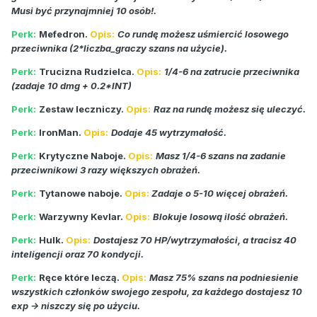
Musi być przynajmniej 10 osób!.
Perk:
Mefedron.
Opis:
Co rundę możesz uśmiercić losowego
przeciwnika (2*liczba_graczy szans na użycie).
Perk:
Trucizna Rudzielca.
Opis:
1/4-6 na zatrucie przeciwnika
(zadaje 10 dmg + 0.2*INT)
Perk:
Zestaw leczniczy.
Opis:
Raz na rundę możesz się uleczyć.
Perk:
IronMan.
Opis:
Dodaje 45 wytrzymałość.
Perk:
Krytyczne Naboje.
Opis:
Masz 1/4-6 szans na zadanie
przeciwnikowi 3 razy większych obrażeń.
Perk:
Tytanowe naboje.
Opis:
Zadaje o 5-10 więcej obrażeń.
Perk:
Warzywny Kevlar.
Opis:
Blokuje losową ilość obrażeń.
Perk:
Hulk.
Opis:
Dostajesz 70 HP/wytrzymałości, a tracisz 40
inteligencji oraz 70 kondycji.
Perk:
Ręce które leczą.
Opis:
Masz 75% szans na podniesienie
wszystkich członków swojego zespołu, za każdego dostajesz 10
exp -> niszczy się po użyciu.