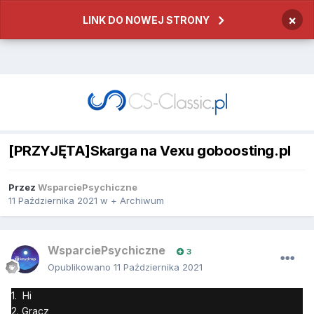
×
LINK DO NOWEJ STRONY
[PRZYJĘTA]Skarga na Vexu goboosting.pl
Przez
WsparciePsychiczne
11 Października 2021
w
+ Archiwum
WsparciePsychiczne
3
Opublikowano
11 Października 2021
1. Hi
2. Gracz