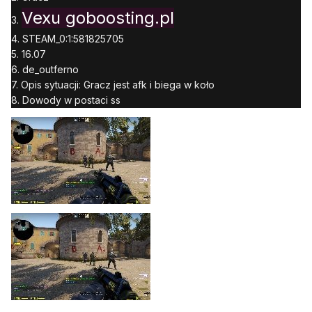
Vexu goboosting.pl
3.
4. STEAM_0:1:581825705
5. 16.07
6. de_outferno
7. Opis sytuacji: Gracz jest afk i biega w koło
8. Dowody w postaci ss