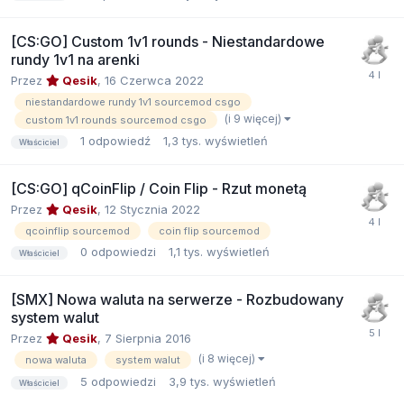
[CS:GO] Custom 1v1 rounds - Niestandardowe
rundy 1v1 na arenki
Przez
Qesik
,
16 Czerwca 2022
niestandardowe rundy 1v1 sourcemod csgo
(i 9 więcej)
custom 1v1 rounds sourcemod csgo
1
odpowiedź
1,3 tys.
wyświetleń
Właściciel
[CS:GO] qCoinFlip / Coin Flip - Rzut monetą
Przez
Qesik
,
12 Stycznia 2022
qcoinflip sourcemod
coin flip sourcemod
0
odpowiedzi
1,1 tys.
wyświetleń
Właściciel
[SMX] Nowa waluta na serwerze - Rozbudowany
system walut
Przez
Qesik
,
7 Sierpnia 2016
(i 8 więcej)
nowa waluta
system walut
5
odpowiedzi
3,9 tys.
wyświetleń
Właściciel