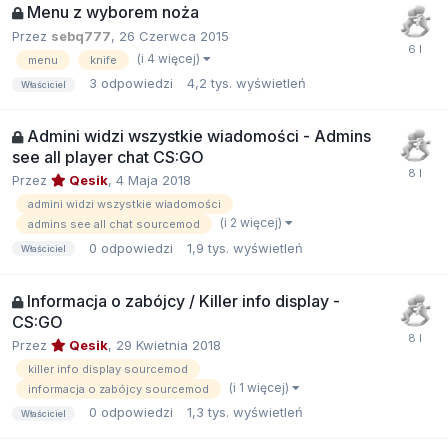
Menu z wyborem noża
Przez
sebq777
,
26 Czerwca 2015
(i 4 więcej)
menu
knife
3
odpowiedzi
4,2 tys.
wyświetleń
Właściciel
Admini widzi wszystkie wiadomości - Admins
see all player chat CS:GO
Przez
Qesik
,
4 Maja 2018
admini widzi wszystkie wiadomości
(i 2 więcej)
admins see all chat sourcemod
0
odpowiedzi
1,9 tys.
wyświetleń
Właściciel
Informacja o zabójcy / Killer info display -
CS:GO
Przez
Qesik
,
29 Kwietnia 2018
killer info display sourcemod
(i 1 więcej)
informacja o zabójcy sourcemod
0
odpowiedzi
1,3 tys.
wyświetleń
Właściciel