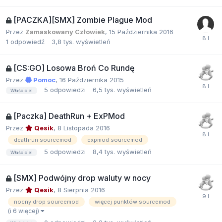
[PACZKA][SMX] Zombie Plague Mod
Przez
Zamaskowany Człowiek
,
15 Października 2016
1
odpowiedź
3,8 tys.
wyświetleń
[CS:GO] Losowa Broń Co Rundę
Przez
Pomoc
,
16 Października 2015
5
odpowiedzi
6,5 tys.
wyświetleń
Właściciel
[Paczka] DeathRun + ExPMod
Przez
Qesik
,
8 Listopada 2016
deathrun sourcemod
expmod sourcemod
5
odpowiedzi
8,4 tys.
wyświetleń
Właściciel
[SMX] Podwójny drop waluty w nocy
Przez
Qesik
,
8 Sierpnia 2016
nocny drop sourcemod
więcej punktów sourcemod
(i 6 więcej)