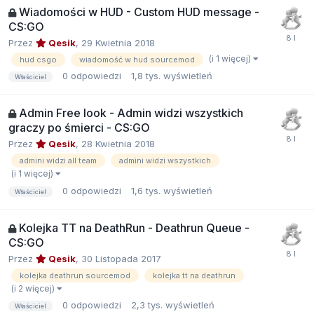
Wiadomości w HUD - Custom HUD message -
CS:GO
Przez
Qesik
,
29 Kwietnia 2018
(i 1 więcej)
hud csgo
wiadomość w hud sourcemod
0
odpowiedzi
1,8 tys.
wyświetleń
Właściciel
Admin Free look - Admin widzi wszystkich
graczy po śmierci - CS:GO
Przez
Qesik
,
28 Kwietnia 2018
admini widzi all team
admini widzi wszystkich
(i 1 więcej)
0
odpowiedzi
1,6 tys.
wyświetleń
Właściciel
Kolejka TT na DeathRun - Deathrun Queue -
CS:GO
Przez
Qesik
,
30 Listopada 2017
kolejka deathrun sourcemod
kolejka tt na deathrun
(i 2 więcej)
0
odpowiedzi
2,3 tys.
wyświetleń
Właściciel