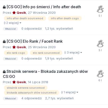
[CS:GO] Info po śmierci / Info after death
Przez
Qesik
,
27 Września 2020
info after death sourcemod
info after death csgo
(i 2 więcej)
0
odpowiedzi
1,2 tys.
wyświetleń
Właściciel
[CS:GO] Elo Rank / Faceit Rank
Przez
Qesik
,
25 Września 2020
(i 3 więcej)
elo rank csgo
elo rank sourcemod
0
odpowiedzi
1,9 tys.
wyświetleń
Właściciel
Strażnik serwera - Blokada zakazanych słów
CS:GO
Przez
Qesik
,
14 Lipca 2018
strażnik serwera sourcemod
(i 1 więcej)
blokada zakazanych słów sourcemod
4
odpowiedzi
2,7 tys.
wyświetleń
Właściciel