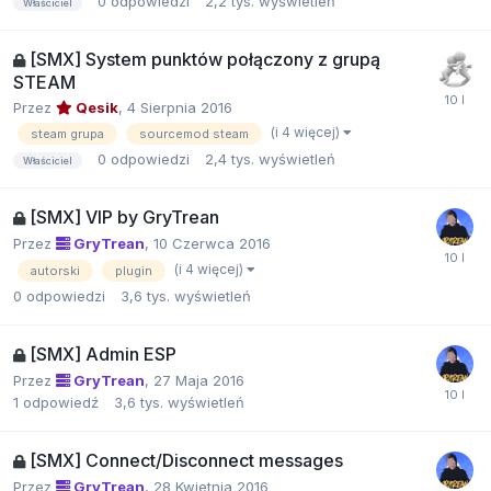
0
odpowiedzi
2,2 tys.
wyświetleń
Właściciel
[SMX] System punktów połączony z grupą
STEAM
Przez
Qesik
,
4 Sierpnia 2016
(i 4 więcej)
steam grupa
sourcemod steam
0
odpowiedzi
2,4 tys.
wyświetleń
Właściciel
[SMX] VIP by GryTrean
Przez
GryTrean
,
10 Czerwca 2016
(i 4 więcej)
autorski
plugin
0
odpowiedzi
3,6 tys.
wyświetleń
[SMX] Admin ESP
Przez
GryTrean
,
27 Maja 2016
1
odpowiedź
3,6 tys.
wyświetleń
[SMX] Connect/Disconnect messages
Przez
GryTrean
,
28 Kwietnia 2016