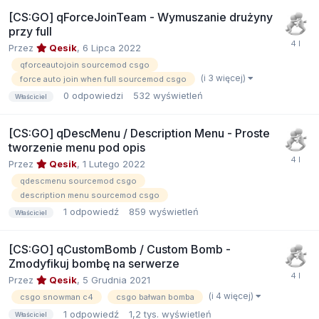
[CS:GO] qForceJoinTeam - Wymuszanie drużyny
przy full
Przez
Qesik
,
6 Lipca 2022
qforceautojoin sourcemod csgo
(i 3 więcej)
force auto join when full sourcemod csgo
0
odpowiedzi
532
wyświetleń
Właściciel
[CS:GO] qDescMenu / Description Menu - Proste
tworzenie menu pod opis
Przez
Qesik
,
1 Lutego 2022
qdescmenu sourcemod csgo
description menu sourcemod csgo
1
odpowiedź
859
wyświetleń
Właściciel
[CS:GO] qCustomBomb / Custom Bomb -
Zmodyfikuj bombę na serwerze
Przez
Qesik
,
5 Grudnia 2021
(i 4 więcej)
csgo snowman c4
csgo bałwan bomba
1
odpowiedź
1,2 tys.
wyświetleń
Właściciel