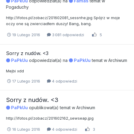
PaPkUu
odpowiedział(a) na
Famas
temat w
Pogaduchy
http://ifotos.pl/zobacz/201602081_sessnhe.jpg Spójrz w moje
oczy one są zwierciadłem duszy! Bang, bang.
19 Lutego 2016
3 081 odpowiedzi
5
Sorry z nudów. <3
PaPkUu
odpowiedział(a) na
PaPkUu
temat w
Archiwum
Mejbi xdd
17 Lutego 2016
4 odpowiedzi
Sorry z nudów. <3
PaPkUu
opublikował(a) temat w
Archiwum
http://ifotos.pl/zobacz/201602162_sewseap.jpg
16 Lutego 2016
4 odpowiedzi
3