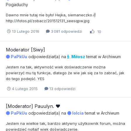
Pogaduchy
Dawno mnie tutaj nie było! Hejka, siemaneczko.✌
http://ifotos.pl/zobacz/201512131_seesqpw.jpg
13 Lutego 2016
3 081 odpowiedzi
10
Moderator [Siwy]
PaPkUu
odpowiedział(a) na
Miłosz
temat w
Archiwum
Jestem na tak, aktywność wiek doświadczenie można
powierzyć mu tą funkcje, dlatego że wie jak się za to zabrać, jak
do tego podejść. YES
4 Lutego 2015
13 odpowiedzi
[Moderator] Pauulyn. ♥
PaPkUu
odpowiedział(a) na
lolcia
temat w
Archiwum
Jestem na wielkie tak, bardzo aktywny użytkownik forum, można
powiedzieć nołlajf wiek doświadczenie.