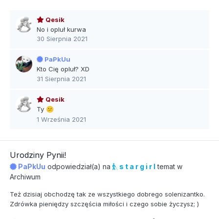
Qesik
No i opluł kurwa
30 Sierpnia 2021
PaPkUu
Kto Cię opluł? XD
31 Sierpnia 2021
Qesik
Ty
😕
1 Września 2021
Urodziny Pynii!
PaPkUu
odpowiedział(a) na
s t a r g i r l
temat w
Archiwum
Też dzisiaj obchodzę tak ze wszystkiego dobrego solenizantko.
Zdrówka pieniędzy szczęścia miłości i czego sobie życzysz; )