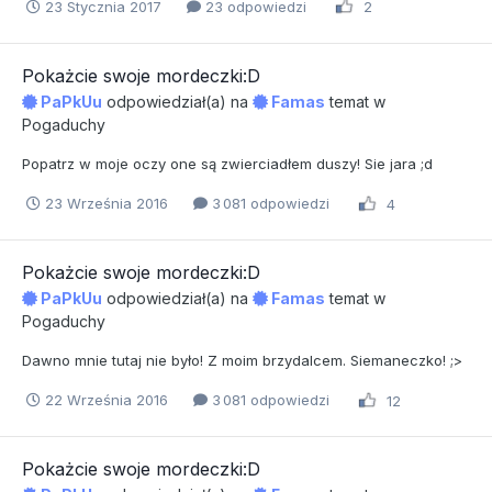
23 Stycznia 2017
23 odpowiedzi
2
Pokażcie swoje mordeczki:D
PaPkUu
odpowiedział(a) na
Famas
temat w
Pogaduchy
Popatrz w moje oczy one są zwierciadłem duszy! Sie jara ;d
23 Września 2016
3 081 odpowiedzi
4
Pokażcie swoje mordeczki:D
PaPkUu
odpowiedział(a) na
Famas
temat w
Pogaduchy
Dawno mnie tutaj nie było! Z moim brzydalcem. Siemaneczko! ;>
22 Września 2016
3 081 odpowiedzi
12
Pokażcie swoje mordeczki:D