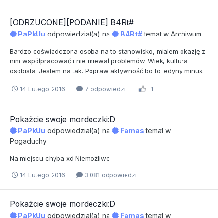
[ODRZUCONE][PODANIE] B4Rt#
PaPkUu
odpowiedział(a) na
B4Rt#
temat w
Archiwum
Bardzo doświadczona osoba na to stanowisko, mialem okazję z
nim współpracować i nie miewał problemów. Wiek, kultura
osobista. Jestem na tak. Popraw aktywność bo to jedyny minus.
14 Lutego 2016
7 odpowiedzi
1
Pokażcie swoje mordeczki:D
PaPkUu
odpowiedział(a) na
Famas
temat w
Pogaduchy
Na miejscu chyba xd Niemożliwe
14 Lutego 2016
3 081 odpowiedzi
Pokażcie swoje mordeczki:D
PaPkUu
odpowiedział(a) na
Famas
temat w