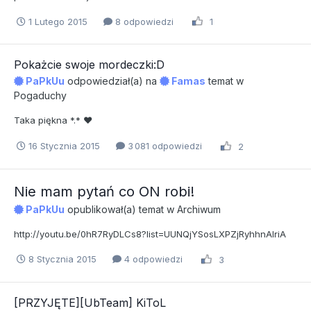
1 Lutego 2015
8 odpowiedzi
1
Pokażcie swoje mordeczki:D
PaPkUu
odpowiedział(a) na
Famas
temat w
Pogaduchy
Taka piękna *.* ♥
16 Stycznia 2015
3 081 odpowiedzi
2
Nie mam pytań co ON robi!
PaPkUu
opublikował(a) temat w
Archiwum
http://youtu.be/0hR7RyDLCs8?list=UUNQjYSosLXPZjRyhhnAIriA
8 Stycznia 2015
4 odpowiedzi
3
[PRZYJĘTE][UbTeam] KiToL