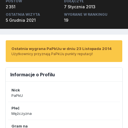
POSTÓW
DOŁĄCZYŁ
2 351
7 Stycznia 2013
OSTATNIA WIZYTA
WYGRANE W RANKINGU
5 Grudnia 2021
19
Ostatnia wygrana PaPkUu w dniu 23 Listopada 2014
Użytkownicy przyznają PaPkUu punkty reputacji!
Informacje o Profilu
Nick
PaPkU
Płeć
Mężczyzna
Gram na