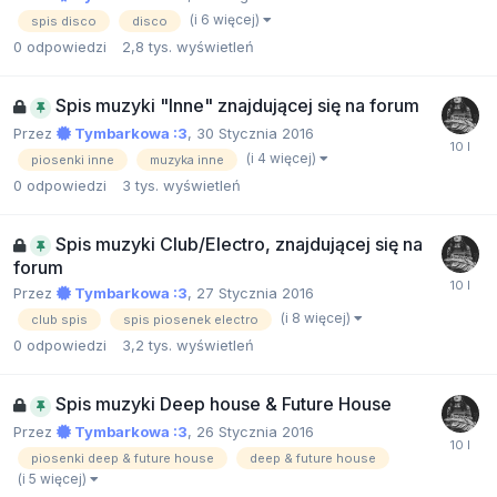
(i 6 więcej)
spis disco
disco
0
odpowiedzi
2,8 tys.
wyświetleń
Spis muzyki "Inne" znajdującej się na forum
Przez
Tymbarkowa :3
,
30 Stycznia 2016
(i 4 więcej)
piosenki inne
muzyka inne
0
odpowiedzi
3 tys.
wyświetleń
Spis muzyki Club/Electro, znajdującej się na
forum
Przez
Tymbarkowa :3
,
27 Stycznia 2016
(i 8 więcej)
club spis
spis piosenek electro
0
odpowiedzi
3,2 tys.
wyświetleń
Spis muzyki Deep house & Future House
Przez
Tymbarkowa :3
,
26 Stycznia 2016
piosenki deep & future house
deep & future house
(i 5 więcej)