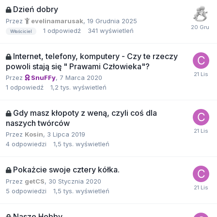
Dzień dobry
Przez
evelinamarusak
,
19 Grudnia 2025
1
odpowiedź
341
wyświetleń
Właściciel
Internet, telefony, komputery - Czy te rzeczy
powoli stają się " Prawami Człowieka"?
Przez
SnuFFy
,
7 Marca 2020
1
odpowiedź
1,2 tys.
wyświetleń
Gdy masz kłopoty z weną, czyli coś dla
naszych twórców
Przez
Kosin
,
3 Lipca 2019
4
odpowiedzi
1,5 tys.
wyświetleń
Pokażcie swoje cztery kółka.
Przez
getCS
,
30 Stycznia 2020
5
odpowiedzi
1,5 tys.
wyświetleń
Nasze Hobby