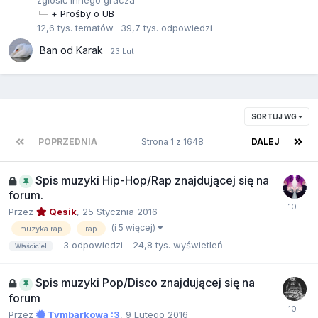
+ Prośby o UB
12,6 tys.
tematów
39,7 tys.
odpowiedzi
Ban od Karak
SORTUJ WG
POPRZEDNIA
Strona 1 z 1648
DALEJ
Spis muzyki Hip-Hop/Rap znajdującej się na
forum.
Przez
Qesik
,
25 Stycznia 2016
(i 5 więcej)
muzyka rap
rap
3
odpowiedzi
24,8 tys.
wyświetleń
Właściciel
Spis muzyki Pop/Disco znajdującej się na
forum
Przez
Tymbarkowa :3
,
9 Lutego 2016