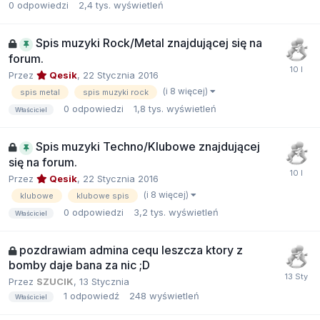
0
odpowiedzi
2,4 tys.
wyświetleń
Spis muzyki Rock/Metal znajdującej się na
forum.
Przez
Qesik
,
22 Stycznia 2016
(i 8 więcej)
spis metal
spis muzyki rock
0
odpowiedzi
1,8 tys.
wyświetleń
Właściciel
Spis muzyki Techno/Klubowe znajdującej
się na forum.
Przez
Qesik
,
22 Stycznia 2016
(i 8 więcej)
klubowe
klubowe spis
0
odpowiedzi
3,2 tys.
wyświetleń
Właściciel
pozdrawiam admina cequ leszcza ktory z
bomby daje bana za nic ;D
Przez
SZUCIK
,
13 Stycznia
1
odpowiedź
248
wyświetleń
Właściciel