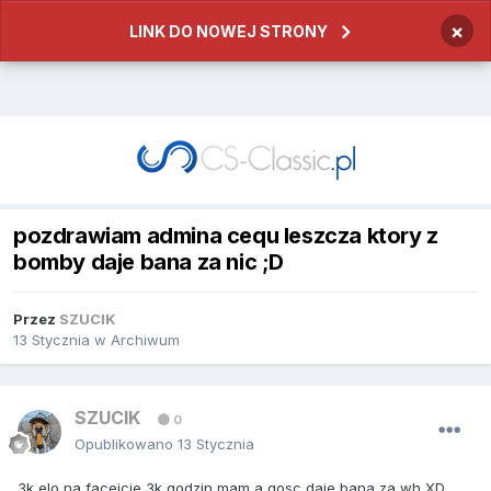
×
LINK DO NOWEJ STRONY
pozdrawiam admina cequ leszcza ktory z
bomby daje bana za nic ;D
Przez
SZUCIK
13 Stycznia
w
Archiwum
SZUCIK
0
Opublikowano
13 Stycznia
3k elo na faceicie 3k godzin mam a gosc daje bana za wh XD