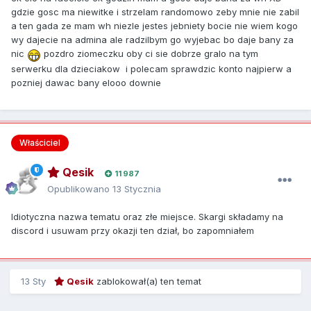
gdzie gosc ma niewitke i strzelam randomowo zeby mnie nie zabil
a ten gada ze mam wh niezle jestes jebniety bocie nie wiem kogo
wy dajecie na admina ale radzilbym go wyjebac bo daje bany za
nic
pozdro ziomeczku oby ci sie dobrze gralo na tym
serwerku dla dzieciakow i polecam sprawdzic konto najpierw a
pozniej dawac bany elooo downie
Właściciel
Qesik
11 987
Opublikowano
13 Stycznia
Idiotyczna nazwa tematu oraz złe miejsce. Skargi składamy na
discord i usuwam przy okazji ten dział, bo zapomniałem
13 Sty
Qesik
zablokował(a) ten temat