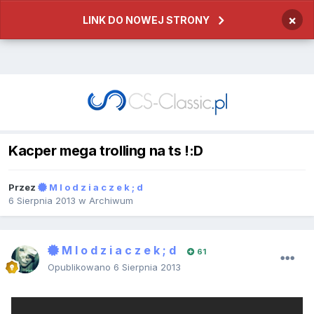
×
LINK DO NOWEJ STRONY
Kacper mega trolling na ts !:D
Przez
M l o d z i a c z e k ; d
6 Sierpnia 2013
w
Archiwum
M l o d z i a c z e k ; d
61
Opublikowano
6 Sierpnia 2013