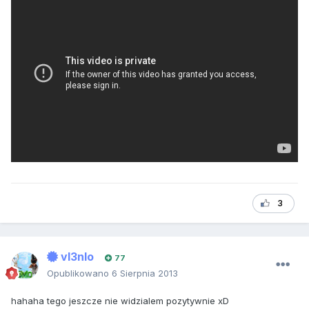
3
vI3nIo
77
Opublikowano
6 Sierpnia 2013
hahaha tego jeszcze nie widzialem pozytywnie xD