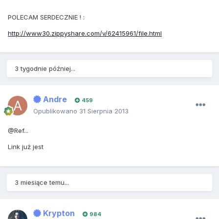
POLECAM SERDECZNIE ! :
http://www30.zippyshare.com/v/62415961/file.html
3 tygodnie później...
Andre
459
Opublikowano
31 Sierpnia 2013
@Ref...
Link już jest
3 miesiące temu...
Krypton
984