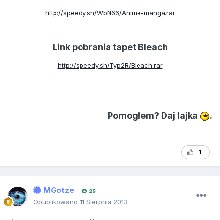
http://speedy.sh/WbN66/Anime-manga.rar
Link pobrania tapet Bleach
http://speedy.sh/Typ2R/Bleach.rar
Pomogłem? Daj lajka
.
1
MGotze
25
Opublikowano
11 Sierpnia 2013