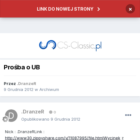
×
LINK DO NOWEJ STRONY
Prośba o UB
Przez
.DranzeR
9 Grudnia 2012
w
Archiwum
.DranzeR
0
Opublikowano
9 Grudnia 2012
Nick : .DranzeRLink :
http://www30.zippyshare.com/v/11087995/file.htmlWycinek
z