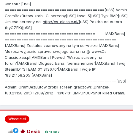
Konsoli : [uSS]
==========================================[uSS] Admin
GramBezButow zrobil Ci screeny[uSS] Ilosc: 5[uSS] Typ: BMP[uSS]
Umiesc screeny na:
http://cs-classic.pl/
[uSS] Pozdro od autora
(byCZEK)[uSS]
==========================================[AMXBans]
===============================================
[AMXBans] Zostales zbanowany na tym serwerze![AMXBans]
Mozesz wyjasnic sprawe swojego bana na @ www.Cs-
Classic.xaa.pl[AMXBans] Powod: 'Wrzuc screeny na
forum'[AMXBans] Dlugosc bana: 'permanentnie'[AMXBans] Twoj
SteamID: 'STEAM_0:1:313670'[AMXBans] Twoje IP:
'83.21.158.205'[AMXBans]
===============================================[uSS]
Admin: GramBezButow zrobil screen graczowi: .DranzeR
(83.21.158.205) 12/09/2012 - 13:07:31 BMPDr.DuPSh0t killed GramB
Właściciel
Qesik
11 987