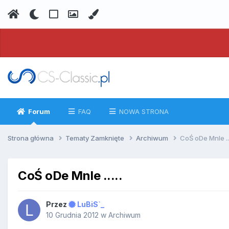
Forum
FAQ
NOWA STRONA
Strona główna
Tematy Zamknięte
Archiwum
CoŚ oDe MnIe ...
CoŚ oDe MnIe .....
Przez
LuBiS`_
10 Grudnia 2012
w
Archiwum