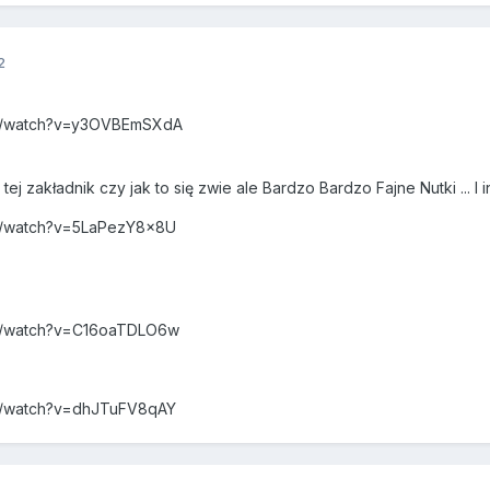
2
om/watch?v=y3OVBEmSXdA
tej zakładnik czy jak to się zwie ale Bardzo Bardzo Fajne Nutki ... I 
m/watch?v=5LaPezY8x8U
m/watch?v=C16oaTDLO6w
m/watch?v=dhJTuFV8qAY