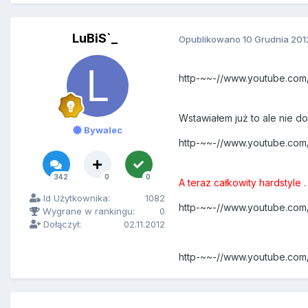
LuBiS`_
Opublikowano
10 Grudnia 201
http-~~-//www.youtube.c
Wstawiałem już to ale nie do 
Bywalec
http-~~-//www.youtube.co
342
0
0
A teraz całkowity hardstyle .
Id Użytkownika:
1082
http-~~-//www.youtube.co
Wygrane w rankingu:
0
Dołączył:
02.11.2012
http-~~-//www.youtube.co