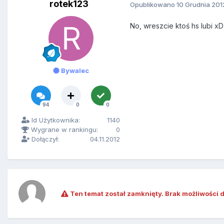
rotek123
Opublikowano
10 Grudnia 201
No, wreszcie ktoś hs lubi xD
Bywalec
94
0
0
Id Użytkownika:
1140
Wygrane w rankingu:
0
Dołączył:
04.11.2012
Ten temat został zamknięty. Brak możliwości 