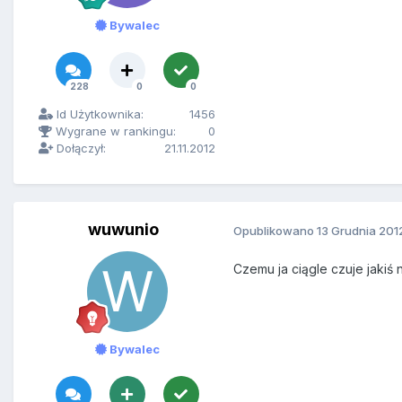
Bywalec
228
0
0
Id Użytkownika:
1456
Wygrane w rankingu:
0
Dołączył:
21.11.2012
wuwunio
Opublikowano
13 Grudnia 201
Czemu ja ciągle czuje jakiś
Bywalec