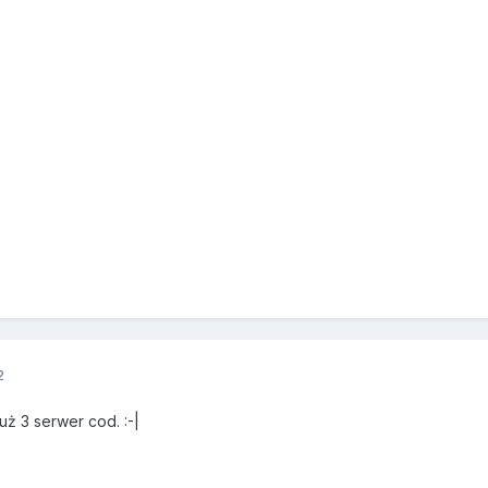
2
już 3 serwer cod. :-|