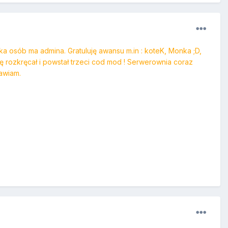
ka osób ma admina. Gratuluję awansu m.in : koteK, Monka ;D,
ię rozkręcał i powstał trzeci cod mod ! Serwerownia coraz
awiam.