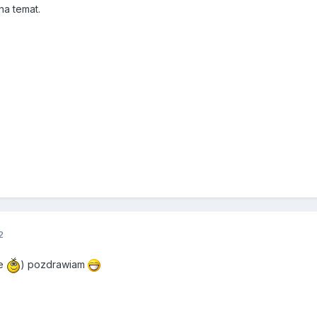
na temat.
2
ze
) pozdrawiam