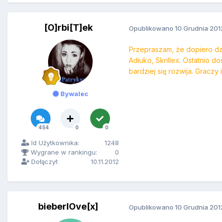
[O]rbi[T]ek
Opublikowano
10 Grudnia 201
Przepraszam, że dopiero dzi
Adiuko, Skrillex. Ostatnio 
bardziej się rozwija. Gracz
Bywalec
454
0
0
Id Użytkownika:
1248
Wygrane w rankingu:
0
Dołączył:
10.11.2012
bieberlOve[x]
Opublikowano
10 Grudnia 201