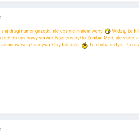
2
siaj drugi numer gazetki, ale coś nie miałem weny.
Widzę, że kil
doszedł do nas nowy serwer. Najpierw był to Zombie Mod, ale słabo s
y i adminów wciąż nabywa. Oby tak dalej.
To chyba na tyle. Pozdr
2