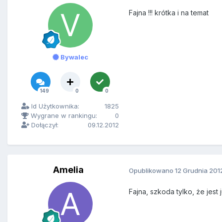
Fajna !!! krótka i na temat
Bywalec
149
0
0
Id Użytkownika:
1825
Wygrane w rankingu:
0
Dołączył:
09.12.2012
Amelia
Opublikowano
12 Grudnia 201
Fajna, szkoda tylko, że jest 