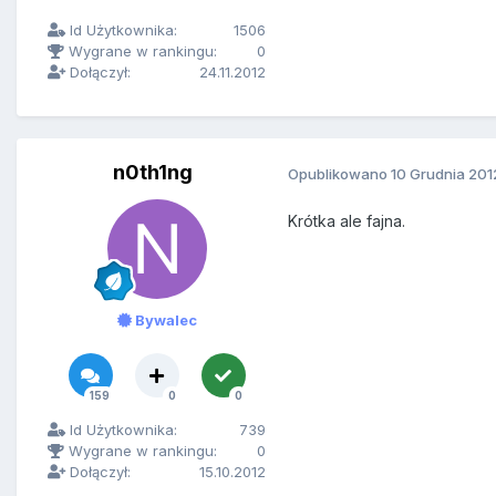
Id Użytkownika:
1506
Wygrane w rankingu:
0
Dołączył:
24.11.2012
n0th1ng
Opublikowano
10 Grudnia 201
Krótka ale fajna.
Bywalec
159
0
0
Id Użytkownika:
739
Wygrane w rankingu:
0
Dołączył:
15.10.2012