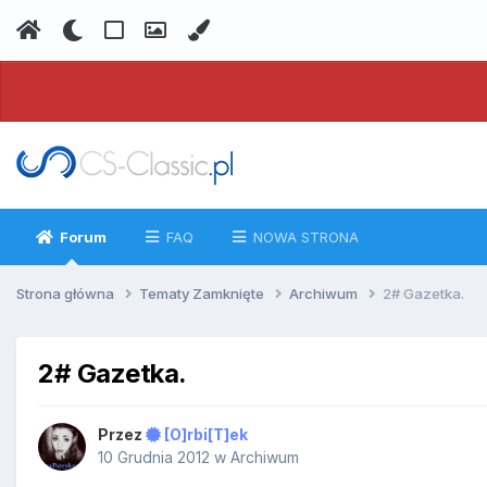
Forum
FAQ
NOWA STRONA
Strona główna
Tematy Zamknięte
Archiwum
2# Gazetka.
2# Gazetka.
Przez
[O]rbi[T]ek
10 Grudnia 2012
w
Archiwum