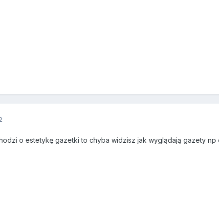
2
chodzi o estetykę gazetki to chyba widzisz jak wyglądają gazety np