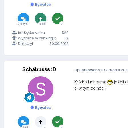
Bywalec
2,9 tys.
786
0
Id Użytkownika:
529
Wygrane w rankingu:
19
Dołączył:
30.09.2012
Schabusss :D
Opublikowano
10 Grudnia 201
Krótko i na temat
jeżeli 
ci w tym pomóc !
Bywalec
150
0
0