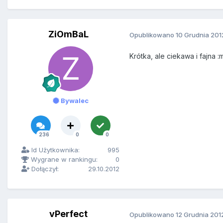
ZiOmBaL
Opublikowano
10 Grudnia 201
Krótka, ale ciekawa i fajna :
Bywalec
236
0
0
Id Użytkownika:
995
Wygrane w rankingu:
0
Dołączył:
29.10.2012
vPerfect
Opublikowano
12 Grudnia 201