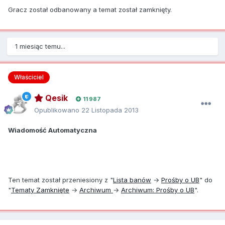
Gracz został odbanowany a temat został zamknięty.
1 miesiąc temu...
Właściciel
Qesik
11 987
Opublikowano
22 Listopada 2013
Wiadomość Automatyczna
Ten temat został przeniesiony z "
Lista banów
→
Prośby o UB
" do
"
Tematy Zamknięte
→
Archiwum
→
Archiwum: Prośby o UB
".