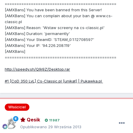
===============================================
[AMXBans] You have been banned from this Server!
[AMXBans] You can complain about your ban @ www.cs-
classic.pl
[AMXBans] Reason: 'Wstaw screeny na cs-classic.pl'
[AMXBans] Duration: 'permanently'
[AMXBans] Your SteamID: 'STEAM_0:1:12708597'
[AMXBans] Your IP: '94.226.208.119'
[AMXBans]
===============================================
http://speedy.sh/Q9j9Z/Desktop.rar
#1 [CoD 350 LvL] Cs-Classic.pl [unikat] | Pukawka.pl
Właściciel
Qesik
11 987
Opublikowano
29 Września 2013