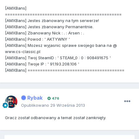
[AMXBans]
===============================================
[AMXBans] Jestes zbanowany na tym serwerze!
[AMXBans] Jestes zbanowany Permanentnie.
[AMXBans] Zbanowany Nick : . : Arsen : .
[AMXBans] Powod : ' AKTYWNY '
[AMXBans] Mozesz wyjasnic sprawe swojego bana na @
www.cs-classic.pl
[AMXBans] Twoj SteamID : ' STEAM_0 : 0 : 908491675 '
[AMXBans] Twoje IP : ' 91.193.208.106 '
[AMXBans] =======================================
Rybak
476
Opublikowano
29 Września 2013
Gracz został odbanowany a temat został zamknięty.