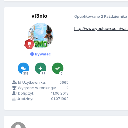
vI3nIo
Opublikowano
2 Października
http://www.youtube.com/w
Bywalec
315
77
0
Id Użytkownika:
5665
Wygrane w rankingu:
2
Dołączył:
11.06.2013
Urodziny:
01.07.1992