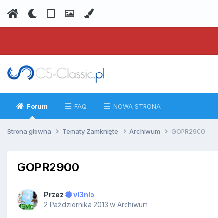
Forum
FAQ
NOWA STRONA
Strona główna
Tematy Zamknięte
Archiwum
GOPR2900
GOPR2900
Przez
vI3nIo
2 Października 2013
w
Archiwum