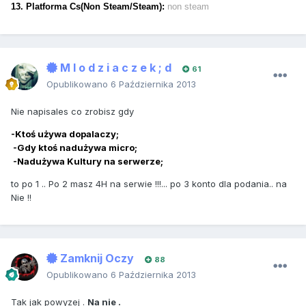
13. Platforma Cs(Non Steam/Steam):
non steam
M l o d z i a c z e k ; d
61
Opublikowano
6 Października 2013
Nie napisales co zrobisz gdy
-Ktoś używa dopalaczy;
-Gdy ktoś nadużywa micro;
-Nadużywa Kultury na serwerze;
to po 1 .. Po 2 masz 4H na serwie !!!... po 3 konto dla podania.. na
Nie !!
Zamknij Oczy
88
Opublikowano
6 Października 2013
Tak jak powyzej .
Na nie .