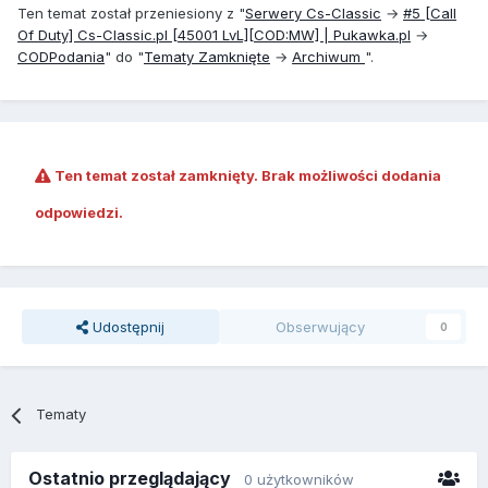
Ten temat został przeniesiony z "
Serwery Cs-Classic
→
#5 [Call
Of Duty] Cs-Classic.pl [45001 LvL][COD:MW] | Pukawka.pl
→
COD
Podania
" do "
Tematy Zamknięte
→
Archiwum
".
Ten temat został zamknięty. Brak możliwości dodania
odpowiedzi.
Udostępnij
Obserwujący
0
Tematy
Ostatnio przeglądający
0 użytkowników