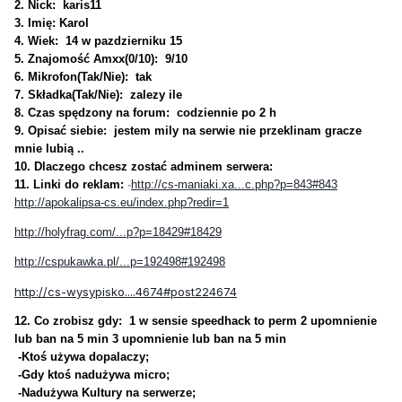
2. Nick: karis11
3. Imię: Karol
4. Wiek: 14 w pazdzierniku 15
5. Znajomość Amxx(0/10): 9/10
6. Mikrofon(Tak/Nie): tak
7. Składka(Tak/Nie): zalezy ile
8. Czas spędzony na forum: codziennie po 2 h
9. Opisać siebie: jestem mily na serwie nie przeklinam gracze
mnie lubią ..
10. Dlaczego chcesz zostać adminem serwera:
11. Linki do reklam:
-
http://cs-maniaki.xa...c.php?p=843#843
http://apokalipsa-cs.eu/index.php?redir=1
http://holyfrag.com/...p?p=18429#18429
http://cspukawka.pl/...p=192498#192498
http://cs-wysypisko....4674#post224674
12. Co zrobisz gdy: 1 w sensie speedhack to perm 2 upomnienie
lub ban na 5 min 3 upomnienie lub ban na 5 min
-Ktoś używa dopalaczy;
-Gdy ktoś nadużywa micro;
-Nadużywa Kultury na serwerze;