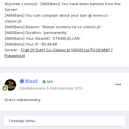
Wycinek
z konsoli
:
[AMXBans] You have been banned from this
Server!
[AMXBans] You can complain about your ban @ www.cs-
classic.pl
[AMXBans] Reason: 'Wstaw screeny na cs-classic.pl'
[AMXBans] Duration: 'permanently'
[AMXBans] Your SteamID: 'STEAM_ID_LAN'
[AMXBans] Your IP: '80.48.68
Serwer
:
[Call Of Duty] Cs-Classic.pl [45001 LvL][COD:MW] |
Pukawka.pl
BlazE
565
Opublikowano
6 Października 2013
Gracz odbanowany.
1 miesiąc temu...