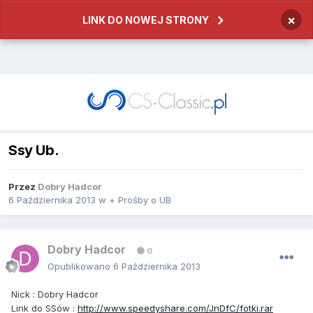
×
LINK DO NOWEJ STRONY
Ssy Ub.
Przez
Dobry Hadcor
6 Października 2013
w
+ Prośby o UB
Dobry Hadcor
0
Opublikowano
6 Października 2013
Nick
:
Dobry Hadcor
Link
do
SS
ó
w
:
http://www.speedyshare.com/JnDfC/fotki.rar