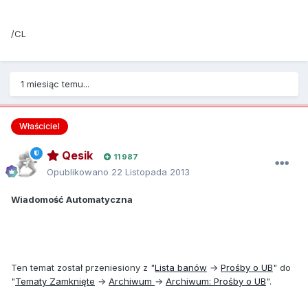
/CL
1 miesiąc temu...
Właściciel
Qesik
11 987
Opublikowano
22 Listopada 2013
Wiadomość Automatyczna
Ten temat został przeniesiony z "
Lista banów
→
Prośby o UB
" do
"
Tematy Zamknięte
→
Archiwum
→
Archiwum: Prośby o UB
".