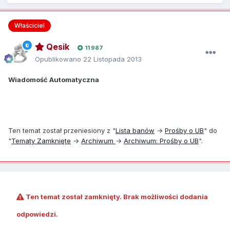
Właściciel
Qesik
11 987
Opublikowano
22 Listopada 2013
Wiadomość Automatyczna
Ten temat został przeniesiony z "
Lista banów
→
Prośby o UB
" do
"
Tematy Zamknięte
→
Archiwum
→
Archiwum: Prośby o UB
".
Ten temat został zamknięty. Brak możliwości dodania
odpowiedzi.