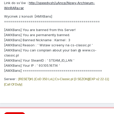
Link do ss'ów :
http://speedy.sh/uAncp/Nowy-Archiwum-
WinRARa.rar
Wycinek z konsoli :[AMXBans]
===============================================
[AMXBans] You are banned from this Server!
[AMXBans] You are permanently banned.
[AMXBans] Banned Nickname : Karmel : 3
[AMXBans] Reason : ' Wstaw screeny na cs-classic.pl '
[AMXBans] You can complain about your ban @ www.cs-
classic.pl
[AMXBans] Your SteamID : ' STEAM_ID_LAN '
[AMXBans] Your IP : ' 93.105.167.14 '
[AMXBans] =======================================
Serwer :
[RESET]#1 [CoD 350 LvL] Cs-Classic.pl [3 SEZON][EXP x2 22-11]
[Call Of Duty]