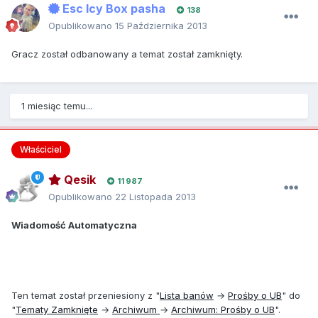
Esc Icy Box pasha
138
Opublikowano
15 Października 2013
Gracz został odbanowany a temat został zamknięty.
1 miesiąc temu...
Właściciel
Qesik
11 987
Opublikowano
22 Listopada 2013
Wiadomość Automatyczna
Ten temat został przeniesiony z "
Lista banów
→
Prośby o UB
" do
"
Tematy Zamknięte
→
Archiwum
→
Archiwum: Prośby o UB
".