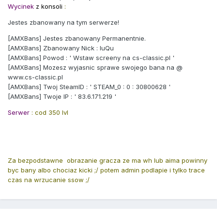
Wycinek
z konsoli
:
Jestes zbanowany na tym serwerze!
[AMXBans] Jestes zbanowany Permanentnie.
[AMXBans] Zbanowany Nick : luQu
[AMXBans] Powod : ' Wstaw screeny na cs-classic.pl '
[AMXBans] Mozesz wyjasnic sprawe swojego bana na @
www.cs-classic.pl
[AMXBans] Twoj SteamID : ' STEAM_0 : 0 : 30800628 '
[AMXBans] Twoje IP : ' 83.6.171.219 '
Serwer
: cod 350 lvl
Za bezpodstawne obrazanie gracza ze ma wh lub aima powinny
byc bany albo chociaz kicki ;/ potem admin podlapie i tylko trace
czas na wrzucanie ssow ;/