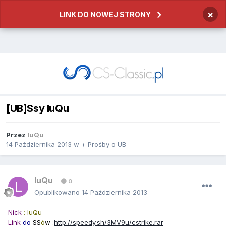
×
LINK DO NOWEJ STRONY
[UB]Ssy luQu
Przez
luQu
14 Października 2013
w
+ Prośby o UB
luQu
0
Opublikowano
14 Października 2013
Nick
: luQu
Link
do
SS
ó
w
:
http://speedy.sh/3MV9u/cstrike.rar