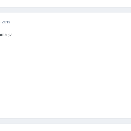
a 2013
iema ;D