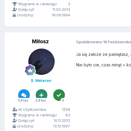
Wygrane w rankingu:
3
Dołączył:
11.02.2013
Urodziny:
19.09.1994
Miłosz
Opublikowano
18 Październik
Ja się założe że pamiętasz, 
Nie było cie, czas minął > k
Weteran
3,6 tys.
2,8 tys.
0
Id Użytkownika:
1258
Wygrane w rankingu:
63
Dołączył:
10.11.2012
Urodziny:
13.10.1997