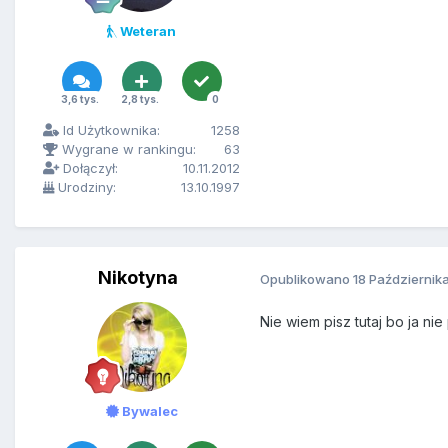
Weteran
3,6 tys.
2,8 tys.
0
Id Użytkownika:
1258
Wygrane w rankingu:
63
Dołączył:
10.11.2012
Urodziny:
13.10.1997
Nikotyna
Opublikowano
18 Październik
Nie wiem pisz tutaj bo ja ni
Bywalec