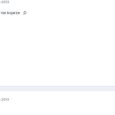
a 2013
z nie kojarze ;D
a 2013