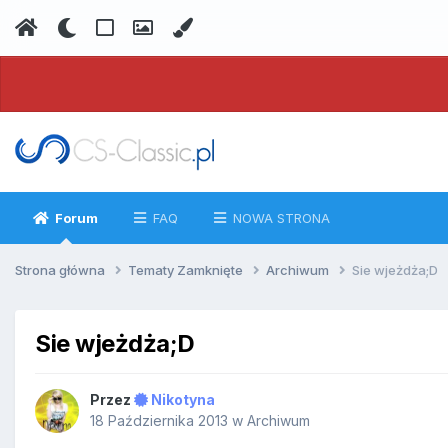
Forum
FAQ
NOWA STRONA
Strona główna
Tematy Zamknięte
Archiwum
Sie wjeżdża;D
Sie wjeżdża;D
Przez
Nikotyna
18 Października 2013
w
Archiwum