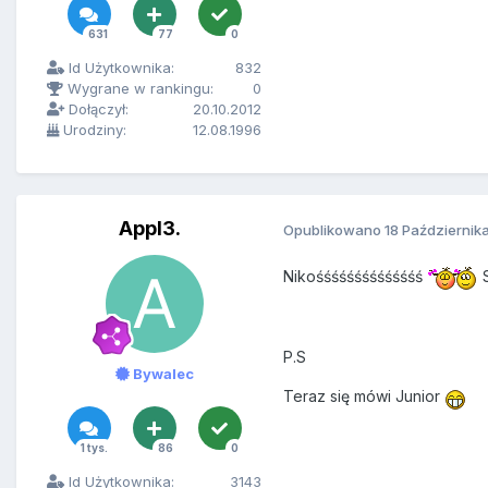
631
77
0
Id Użytkownika:
832
Wygrane w rankingu:
0
Dołączył:
20.10.2012
Urodziny:
12.08.1996
Appl3.
Opublikowano
18 Październik
Nikośśśśśśśśśśśśśś
S
P.S
Bywalec
Teraz się mówi Junior
1 tys.
86
0
Id Użytkownika:
3143