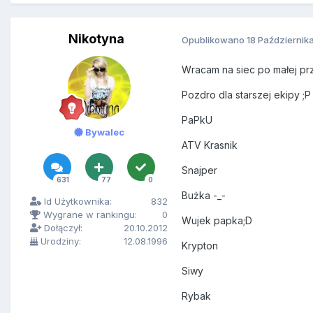
Nikotyna
Opublikowano
18 Październik
Wracam na siec po małej prz
Pozdro dla starszej ekipy ;P
PaPkU
Bywalec
ATV Krasnik
Snajper
631
77
0
Bużka -_-
Id Użytkownika:
832
Wygrane w rankingu:
0
Wujek papka;D
Dołączył:
20.10.2012
Urodziny:
12.08.1996
Krypton
Siwy
Rybak