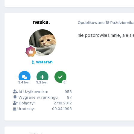
neska.
Opublikowano
18 Październik
nie pozdrowiłeś mnie, ale s
Weteran
3,4 tys.
3,2 tys.
0
Id Użytkownika:
958
Wygrane w rankingu:
87
Dołączył:
27.10.2012
Urodziny:
09.04.1998