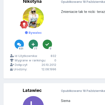
Nikotyna
Opublikowano
18 Październik
Zmieniacie tak te nicki tera
Bywalec
631
77
0
Id Użytkownika:
832
Wygrane w rankingu:
0
Dołączył:
20.10.2012
Urodziny:
12.08.1996
Latawiec
Opublikowano
18 Październik
Siema