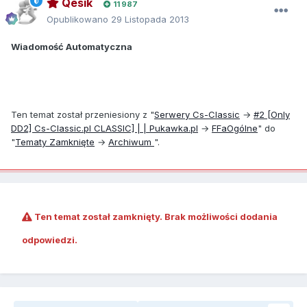
Qesik
11 987
Opublikowano
29 Listopada 2013
Wiadomość Automatyczna
Ten temat został przeniesiony z "
Serwery Cs-Classic
→
#2 [Only
DD2] Cs-Classic.pl CLASSIC] | | Pukawka.pl
→
FFa
Ogólne
" do
"
Tematy Zamknięte
→
Archiwum
".
Ten temat został zamknięty. Brak możliwości dodania
odpowiedzi.