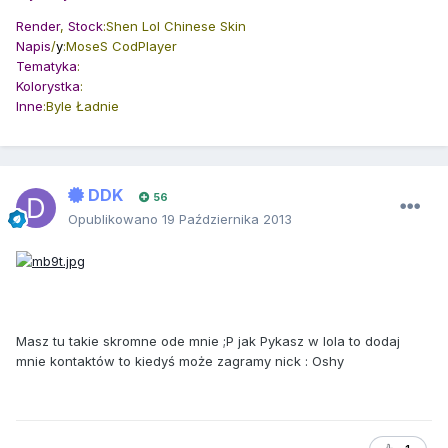
Render
,
Stock
:Shen Lol Chinese Skin
Napis
/
y
:MoseS CodPlayer
Tematyka
:
Kolorystka
:
Inne
:Byle Ładnie
DDK
56
Opublikowano
19 Października 2013
Masz tu takie skromne ode mnie ;P jak Pykasz w lola to dodaj
mnie kontaktów to kiedyś może zagramy nick : Oshy