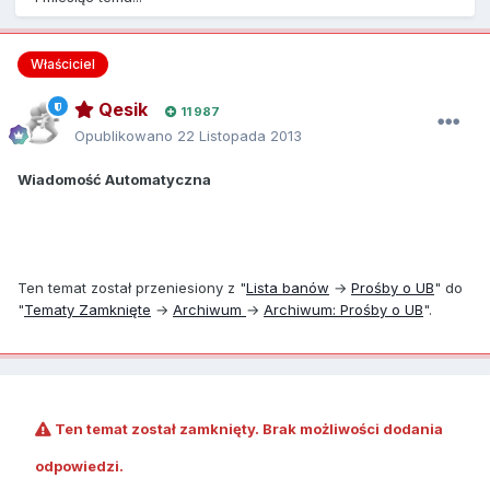
Właściciel
Qesik
11 987
Opublikowano
22 Listopada 2013
Wiadomość Automatyczna
Ten temat został przeniesiony z "
Lista banów
→
Prośby o UB
" do
"
Tematy Zamknięte
→
Archiwum
→
Archiwum: Prośby o UB
".
Ten temat został zamknięty. Brak możliwości dodania
odpowiedzi.