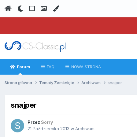
Forum
FAQ
NOWA STRONA
Strona główna
Tematy Zamknięte
Archiwum
snajper
snajper
Przez
Sorry
21 Października 2013
w
Archiwum