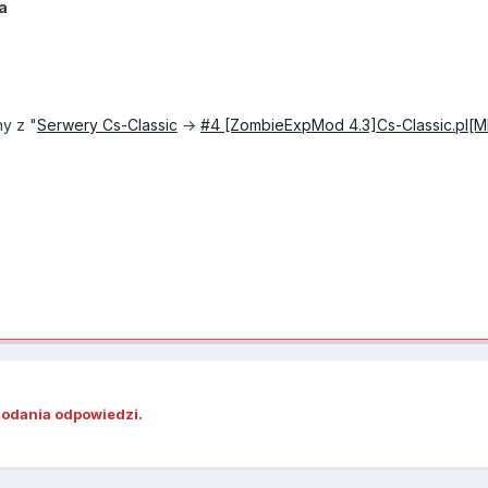
a
ny z "
Serwery Cs-Classic
→
#4 [ZombieExpMod 4.3]Cs-Classic.pl[MI
dodania odpowiedzi.