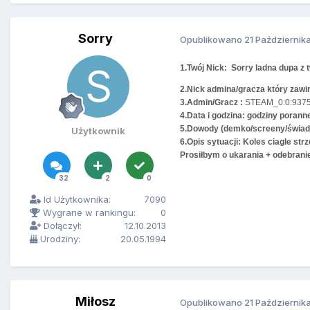
Sorry
Opublikowano
21 Październik
1.Twój Nick: Sorry ladna dupa z
2.Nick admina/gracza który zawin
3.Admin/Gracz :
STEAM_0:0:937
4.Data i godzina: godziny porann
5.Dowody (demko/screeny/świad
Użytkownik
6.Opis sytuacji: Koles ciagle strz
Prosiłbym o ukarania + odebrani
32
2
0
Id Użytkownika:
7090
Wygrane w rankingu:
0
Dołączył:
12.10.2013
Urodziny:
20.05.1994
Miłosz
Opublikowano
21 Październik