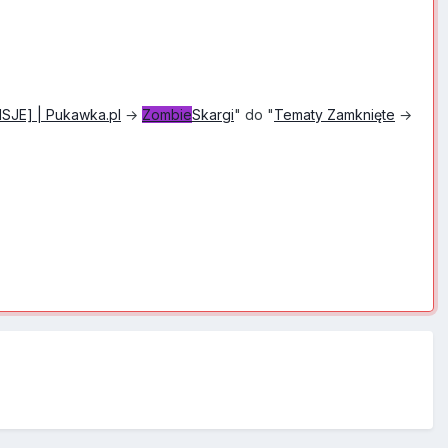
SJE] | Pukawka.pl
→
Zombie
Skargi
" do "
Tematy Zamknięte
→