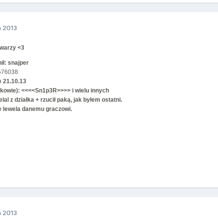
a 2013
 twarzy <3
ił: snajper
576038
e 21.10.13
kowie): <<<<Sn1p3R>>>> i wielu innych
elal z działka + rzucił paką, jak byłem ostatni.
e lewela danemu graczowi.
a 2013