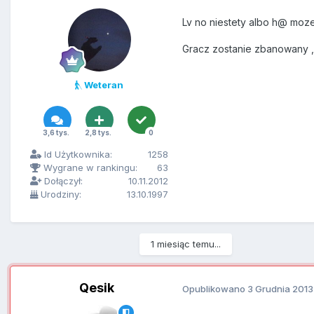
Lv no niestety albo h@ moz
Gracz zostanie zbanowany ,
Weteran
3,6 tys.
2,8 tys.
0
Id Użytkownika:
1258
Wygrane w rankingu:
63
Dołączył:
10.11.2012
Urodziny:
13.10.1997
1 miesiąc temu...
Qesik
Opublikowano
3 Grudnia 2013