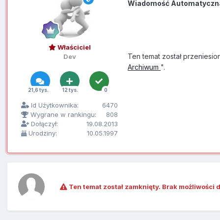
Wiadomość Automatyczn
Właściciel
Ten temat został przeniesio
Dev
Archiwum
".
21,6 tys.
12 tys.
0
Id Użytkownika:
6470
Wygrane w rankingu:
808
Dołączył:
19.08.2013
Urodziny:
10.05.1997
Ten temat został zamknięty. Brak możliwości 