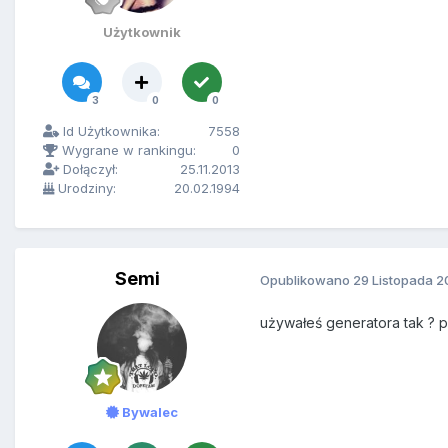
Użytkownik
3
0
0
Id Użytkownika:
7558
Wygrane w rankingu:
0
Dołączył:
25.11.2013
Urodziny:
20.02.1994
Semi
Opublikowano
29 Listopada 2
używałeś generatora tak ? p
Bywalec