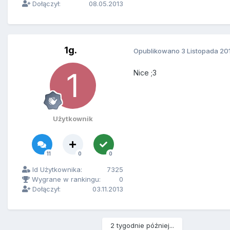
Dołączył:
08.05.2013
1g.
Opublikowano
3 Listopada 20
Nice ;3
Użytkownik
11
0
0
Id Użytkownika:
7325
Wygrane w rankingu:
0
Dołączył:
03.11.2013
2 tygodnie później...