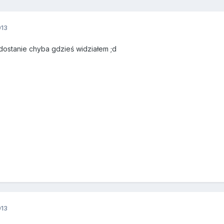
013
edostanie chyba gdzieś widziałem ;d
013