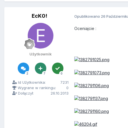
EcK0!
Opublikowano
26 Październik
Oceniajcie :
Użytkownik
2
7
0
Id Użytkownika:
7231
Wygrane w rankingu:
0
Dołączył:
26.10.2013