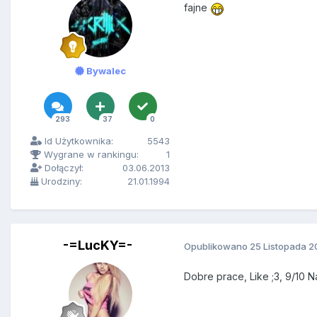
fajne
Bywalec
293
37
0
Id Użytkownika:
5543
Wygrane w rankingu:
1
Dołączył:
03.06.2013
Urodziny:
21.01.1994
-=LucKY=-
Opublikowano
25 Listopada 2
Dobre prace, Like ;3, 9/10 N