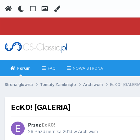
Forum
FAQ
NOWA STRONA
Strona główna
Tematy Zamknięte
Archiwum
EcK0! [GALERIA
EcK0! [GALERIA]
Przez
EcK0!
26 Października 2013
w
Archiwum