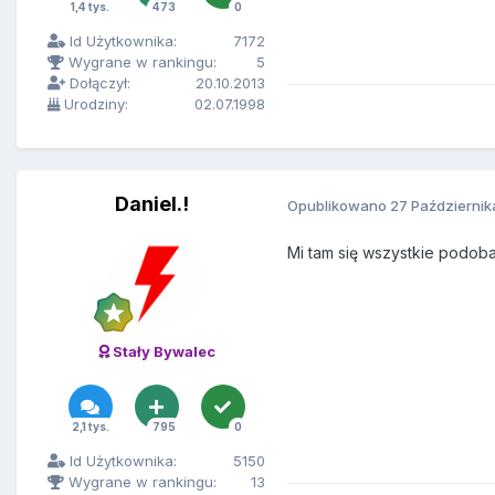
1,4 tys.
473
0
Id Użytkownika:
7172
Wygrane w rankingu:
5
Dołączył:
20.10.2013
Urodziny:
02.07.1998
Daniel.!
Opublikowano
27 Październik
Mi tam się wszystkie podoba
Stały Bywalec
2,1 tys.
795
0
Id Użytkownika:
5150
Wygrane w rankingu:
13