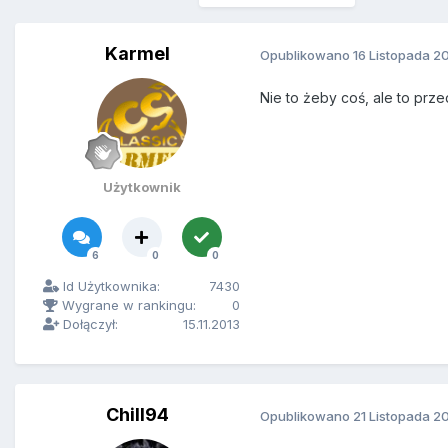
Karmel
Opublikowano
16 Listopada 2
Nie to żeby coś, ale to prz
Użytkownik
6
0
0
Id Użytkownika:
7430
Wygrane w rankingu:
0
Dołączył:
15.11.2013
Chill94
Opublikowano
21 Listopada 2