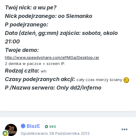
Twój nick: a wu pe?
Nick podejrzanego: oo Siemanko
P podejrzanego:
Data (dzień, gg:mm) zajścia: sobota, okolo
21:00
Twoje demo:
http://www.speedyshare.com/ePMGa/Desktop.rar
2 demka w paczce + screen IP.
Rodzaj czita:
wh
Czasy podejrzanych akcji:
cały czas mierzy ściany
P /Nazwa serwera: Only dd2/inferno
BlazE
565
Opublikowano
28 Października 2013