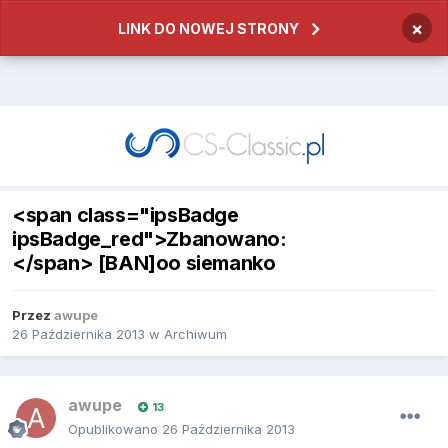
×
LINK DO NOWEJ STRONY
<span class="ipsBadge
ipsBadge_red">Zbanowano:
</span> [BAN]oo siemanko
Przez
awupe
26 Października 2013
w
Archiwum
awupe
13
Opublikowano
26 Października 2013