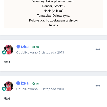
Wymiary
:Takie jakie na forum.
Render
,
Stock
: -
Napis
/
y
: izka^
Tematyka
: Dziewczyny.
Kolorystka
: To zostawiam grafikowi
Inne
: -
izka
16
Opublikowano
6 Listopada 2013
/Ref
izka
16
Opublikowano
8 Listopada 2013
/Ref