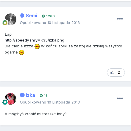
Semi
1 260
Opublikowano
10 Listopada 2013
Łap
http://speedy.sh/yMK35/izka.png
Dla ciebie izzza
W końcu sorki za zastój ale dzisiaj wszystko
ogarnę
2
izka
16
Opublikowano
10 Listopada 2013
A mógłbyś zrobić mi troszkę inny?