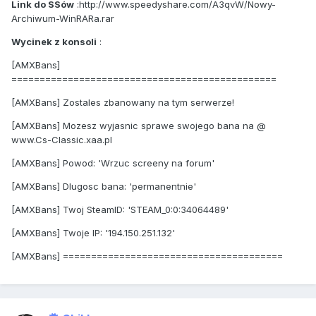
Link do SSów
:http://www.speedyshare.com/A3qvW/Nowy-
Archiwum-WinRARa.rar
Wycinek z konsoli
:
[AMXBans]
===============================================
[AMXBans] Zostales zbanowany na tym serwerze!
[AMXBans] Mozesz wyjasnic sprawe swojego bana na @
www.Cs-Classic.xaa.pl
[AMXBans] Powod: 'Wrzuc screeny na forum'
[AMXBans] Dlugosc bana: 'permanentnie'
[AMXBans] Twoj SteamID: 'STEAM_0:0:34064489'
[AMXBans] Twoje IP: '194.150.251.132'
[AMXBans] =======================================