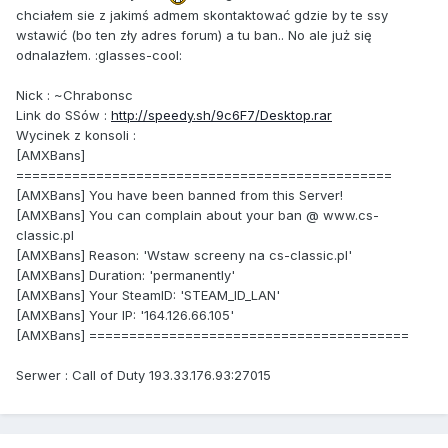
chciałem sie z jakimś admem skontaktować gdzie by te ssy
wstawić (bo ten zły adres forum) a tu ban.. No ale już się
odnalazłem. :glasses-cool:
Nick
:
~Chrabonsc
Link
do
SS
ó
w
:
http://speedy.sh/9c6F7/Desktop.rar
Wycinek
z konsoli
:
[AMXBans]
===============================================
[AMXBans] You have been banned from this Server!
[AMXBans] You can complain about your ban @ www.cs-
classic.pl
[AMXBans] Reason: 'Wstaw screeny na cs-classic.pl'
[AMXBans] Duration: 'permanently'
[AMXBans] Your SteamID: 'STEAM_ID_LAN'
[AMXBans] Your IP: '164.126.66.105'
[AMXBans] ========================================
Serwer
:
Call of Duty 193.33.176.93:27015