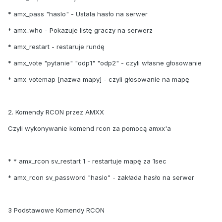
* amx_pass "haslo" - Ustala hasło na serwer
* amx_who - Pokazuje listę graczy na serwerz
* amx_restart - restaruje rundę
* amx_vote "pytanie" "odp1" "odp2" - czyli własne głosowanie
* amx_votemap [nazwa mapy] - czyli głosowanie na mapę
2. Komendy RCON przez AMXX
Czyli wykonywanie komend rcon za pomocą amxx'a
* * amx_rcon sv_restart 1 - restartuje mapę za 1sec
* amx_rcon sv_password "haslo" - zakłada hasło na serwer
3 Podstawowe Komendy RCON