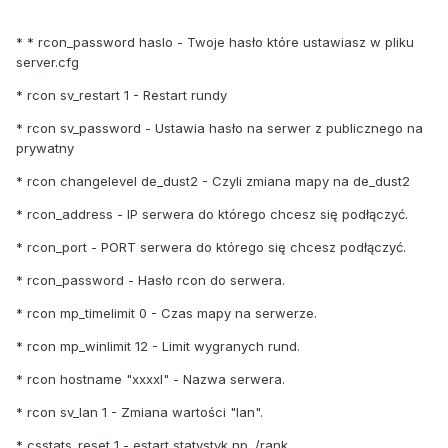
* * rcon_password haslo - Twoje hasło które ustawiasz w pliku
server.cfg
* rcon sv_restart 1 - Restart rundy
* rcon sv_password - Ustawia hasło na serwer z publicznego na
prywatny
* rcon changelevel de_dust2 - Czyli zmiana mapy na de_dust2
* rcon_address - IP serwera do którego chcesz się podłączyć.
* rcon_port - PORT serwera do którego się chcesz podłączyć.
* rcon_password - Hasło rcon do serwera.
* rcon mp_timelimit 0 - Czas mapy na serwerze.
* rcon mp_winlimit 12 - Limit wygranych rund.
* rcon hostname "xxxxl" - Nazwa serwera.
* rcon sv_lan 1 - Zmiana wartości "lan".
* csstats_reset 1 - estart statystyk np. /rank