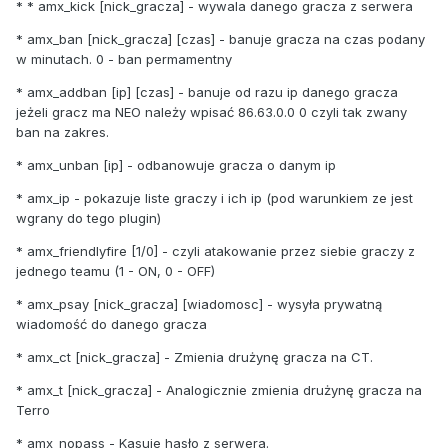
* * amx_kick [nick_gracza] - wywala danego gracza z serwera
* amx_ban [nick_gracza] [czas] - banuje gracza na czas podany
w minutach. 0 - ban permamentny
* amx_addban [ip] [czas] - banuje od razu ip danego gracza
jeżeli gracz ma NEO należy wpisać 86.63.0.0 0 czyli tak zwany
ban na zakres.
* amx_unban [ip] - odbanowuje gracza o danym ip
* amx_ip - pokazuje liste graczy i ich ip (pod warunkiem ze jest
wgrany do tego plugin)
* amx_friendlyfire [1/0] - czyli atakowanie przez siebie graczy z
jednego teamu (1 - ON, 0 - OFF)
* amx_psay [nick_gracza] [wiadomosc] - wysyła prywatną
wiadomość do danego gracza
* amx_ct [nick_gracza] - Zmienia drużynę gracza na CT.
* amx_t [nick_gracza] - Analogicznie zmienia drużynę gracza na
Terro
* amx_nopass - Kasuje hasło z serwera.