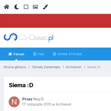
Forum
FAQ
NOWA STRONA
Strona główna
Tematy Zamknięte
Archiwum
Siema :D
Siema :D
Przez
Ney:D
17 Listopada 2013
w
Archiwum