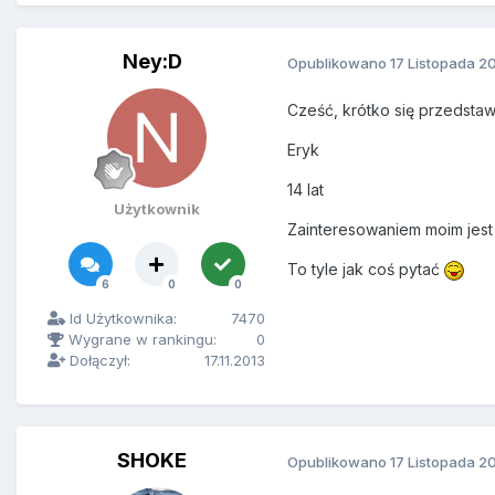
Ney:D
Opublikowano
17 Listopada 2
Cześć, krótko się przedstaw
Eryk
14 lat
Użytkownik
Zainteresowaniem moim jest 
To tyle jak coś pytać
6
0
0
Id Użytkownika:
7470
Wygrane w rankingu:
0
Dołączył:
17.11.2013
SHOKE
Opublikowano
17 Listopada 2