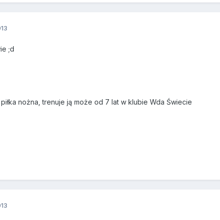
013
ie ;d
piłka nożna, trenuje ją może od 7 lat w klubie Wda Świecie
013