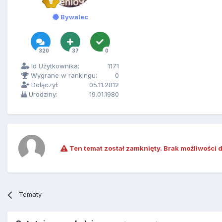
Bywalec
320
37
0
Id Użytkownika:
1171
Wygrane w rankingu:
0
Dołączył:
05.11.2012
Urodziny:
19.01.1980
Ten temat został zamknięty. Brak możliwości 
Tematy