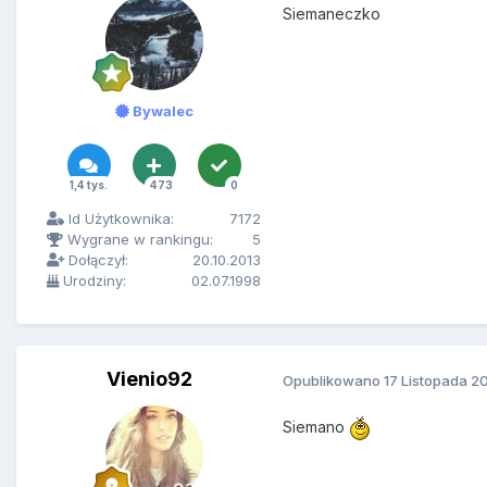
Siemaneczko
Bywalec
1,4 tys.
473
0
Id Użytkownika:
7172
Wygrane w rankingu:
5
Dołączył:
20.10.2013
Urodziny:
02.07.1998
Vienio92
Opublikowano
17 Listopada 2
Siemano