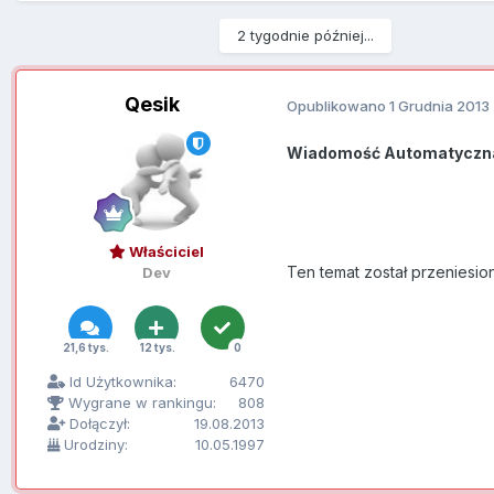
2 tygodnie później...
Qesik
Opublikowano
1 Grudnia 2013
Wiadomość Automatyczn
Właściciel
Ten temat został przeniesio
Dev
21,6 tys.
12 tys.
0
Id Użytkownika:
6470
Wygrane w rankingu:
808
Dołączył:
19.08.2013
Urodziny:
10.05.1997