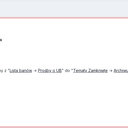
a
ny z "
Lista banów
→
Prośby o UB
" do "
Tematy Zamknięte
→
Archi