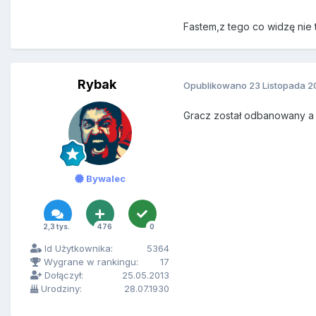
Fastem,z tego co widzę nie
Rybak
Opublikowano
23 Listopada 2
Gracz został odbanowany a t
Bywalec
2,3 tys.
476
0
Id Użytkownika:
5364
Wygrane w rankingu:
17
Dołączył:
25.05.2013
Urodziny:
28.07.1930