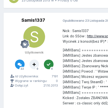
23 Listopada 2013
w
+ Prośby o UB
Samis1337
Opublikowano
23 Listopada 2
Nick
:
Samis1337
Link
do
SS
ó
w
:
http://www.
Wycinek
z konsoli
(
bez IP
)*
:
[AMXBans] =========
Użytkownik
[AMXBans] Jestes zbanowan
[AMXBans] Jestes zbanowa
[AMXBans] Zbanowany Nick 
22
0
0
[AMXBans] Powod : ' Wstaw s
Id Użytkownika:
7191
[AMXBans] Mozesz wyjasnic
Wygrane w rankingu:
0
[AMXBans] Twoj SteamID : '
Dołączył:
21.10.2013
[AMXBans] Twoje IP : ' *****
[AMXBans] =========
Kicked : Zostales ZBANOWA
Serwer : cs-classic only dd2