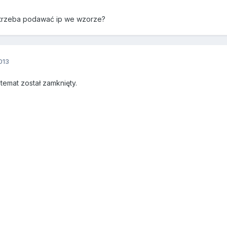
 trzeba podawać ip we wzorze?
013
emat został zamknięty.