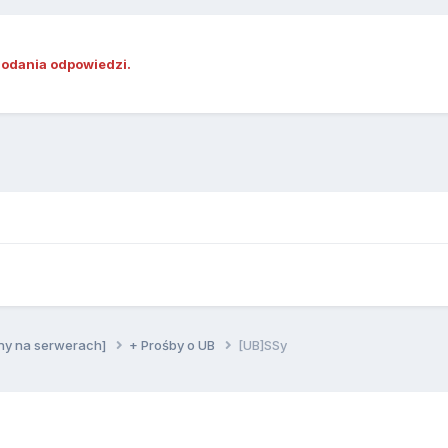
dodania odpowiedzi.
ny na serwerach]
+ Prośby o UB
[UB]SSy