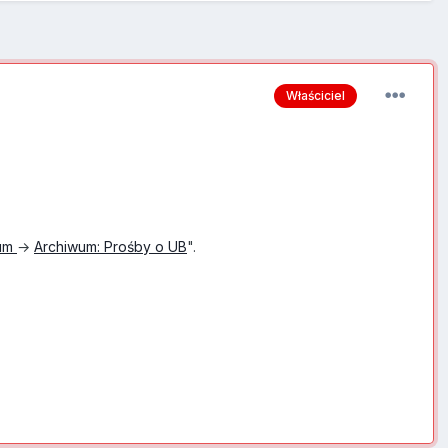
Właściciel
wum
→
Archiwum: Prośby o UB
".