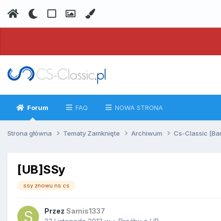
Forum
FAQ
NOWA STRONA
Strona główna
Tematy Zamknięte
Archiwum
Cs-Classic [Ba
[UB]SSy
ssy znowu ns cs
Przez
Samis1337