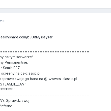
013
speedyshare.com/b3U8M/sssy.rar
======================================
y na tym serwerze!
ny Permanentnie.
: Samis1337
creeny na cs-classic.pl '
 sprawe swojego bana na @ www.cs-classic.pl
 STEAM_ID_LAN '
******* '
======================================
NY. Sprawdz swoj
/inferno