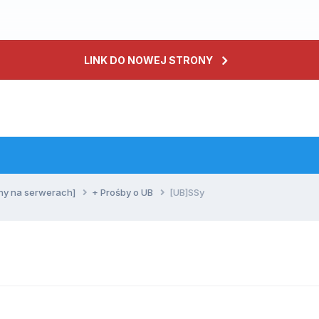
LINK DO NOWEJ STRONY
ny na serwerach]
+ Prośby o UB
[UB]SSy