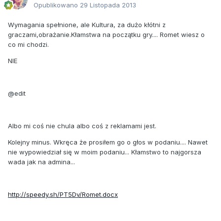
Opublikowano
29 Listopada 2013
Wymagania spełnione, ale Kultura, za dużo kłótni z
graczami,obrażanie.Kłamstwa na początku gry.... Romet wiesz o
co mi chodzi.
NIE
@edit
Albo mi coś nie chula albo coś z reklamami jest.
Kolejny minus. Wkręca że prosiłem go o głos w podaniu.... Nawet
nie wypowiedział się w moim podaniu... Kłamstwo to najgorsza
wada jak na admina...
http://speedy.sh/PT5Dv/Romet.docx