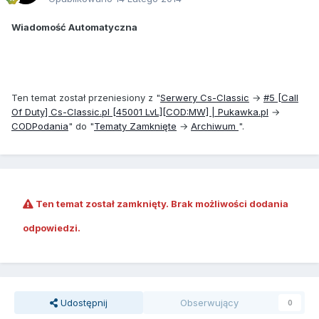
Wiadomość Automatyczna
Ten temat został przeniesiony z "
Serwery Cs-Classic
→
#5 [Call
Of Duty] Cs-Classic.pl [45001 LvL][COD:MW] | Pukawka.pl
→
COD
Podania
" do "
Tematy Zamknięte
→
Archiwum
".
Ten temat został zamknięty. Brak możliwości dodania
odpowiedzi.
Udostępnij
Obserwujący
0