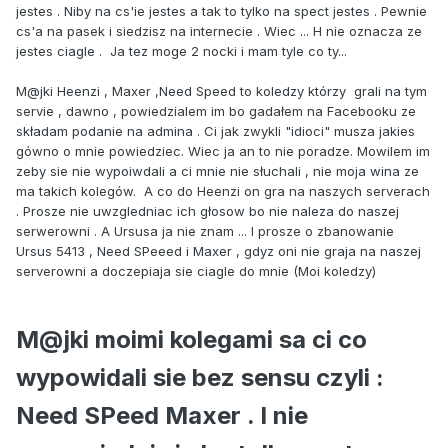
jestes . Niby na cs'ie jestes a tak to tylko na spect jestes . Pewnie
cs'a na pasek i siedzisz na internecie . Wiec ... H nie oznacza ze
jestes ciagle . Ja tez moge 2 nocki i mam tyle co ty...
M@jki Heenzi , Maxer ,Need Speed to koledzy którzy grali na tym
servie , dawno , powiedzialem im bo gadałem na Facebooku ze
składam podanie na admina . Ci jak zwykli "idioci" musza jakies
gówno o mnie powiedziec. Wiec ja an to nie poradze. Mowilem im
zeby sie nie wypoiwdali a ci mnie nie słuchali , nie moja wina ze
ma takich kolegów. A co do Heenzi on gra na naszych serverach
. Prosze nie uwzgledniac ich głosow bo nie naleza do naszej
serwerowni . A Ursusa ja nie znam ... I prosze o zbanowanie
Ursus 5413 , Need SPeeed i Maxer , gdyz oni nie graja na naszej
serverowni a doczepiaja sie ciagle do mnie (Moi koledzy)
M@jki moimi kolegami sa ci co
wypowidali sie bez sensu czyli :
Need SPeed Maxer . I nie