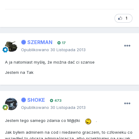
1
SZERMAN
17
Opublikowano
30 Listopada 2013
A ja natomiast myślę, że można dać ci szanse
Jestem na Tak
SHOKE
473
Opublikowano
30 Listopada 2013
Jestem tego samego zdania co M@jtki
.
Jak byłem adminem na cod i niedawno graczem, to człowieku co
wszedłeś to obraza admina/gracza, albo przeklinales na say jak