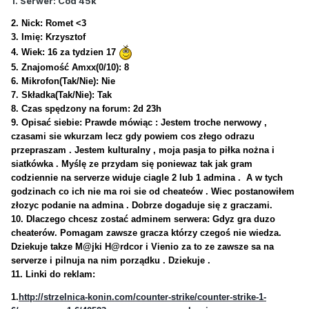
1. Serwer: Cod 45k
2. Nick: Romet <3
3. Imię: Krzysztof
4. Wiek: 16 za tydzien 17
5. Znajomość Amxx(0/10): 8
6. Mikrofon(Tak/Nie): Nie
7. Składka(Tak/Nie): Tak
8. Czas spędzony na forum: 2d 23h
9. Opisać siebie: Prawde mówiąc : Jestem troche nerwowy ,
czasami sie wkurzam lecz gdy powiem cos złego odrazu
przepraszam . Jestem kulturalny , moja pasja to piłka nożna i
siatkówka . Myślę ze przydam się poniewaz tak jak gram
codziennie na serverze widuje ciagle 2 lub 1 admina . A w tych
godzinach co ich nie ma roi sie od cheateów . Wiec postanowiłem
złozyc podanie na admina . Dobrze dogaduje się z graczami.
10. Dlaczego chcesz zostać adminem serwera: Gdyz gra duzo
cheaterów. Pomagam zawsze gracza którzy czegoś nie wiedza.
Dziekuje takze M@jki H@rdcor i Vienio za to ze zawsze sa na
serverze i pilnuja na nim porządku . Dziekuje .
11. Linki do reklam:
1.
http://strzelnica-konin.com/counter-strike/counter-strike-1-