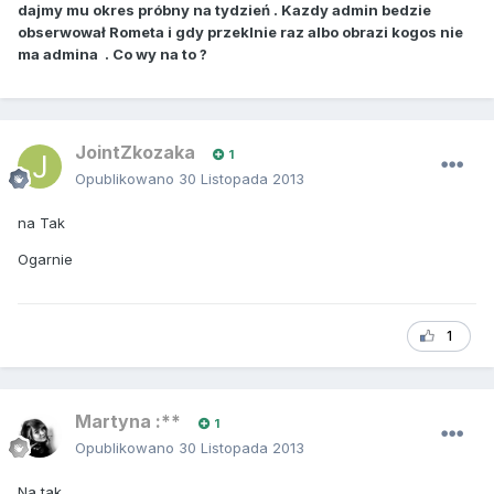
dajmy mu okres próbny na tydzień . Kazdy admin bedzie
obserwował Rometa i gdy przeklnie raz albo obrazi kogos nie
ma admina . Co wy na to ?
JointZkozaka
1
Opublikowano
30 Listopada 2013
na Tak
Ogarnie
1
Martyna :**
1
Opublikowano
30 Listopada 2013
Na tak