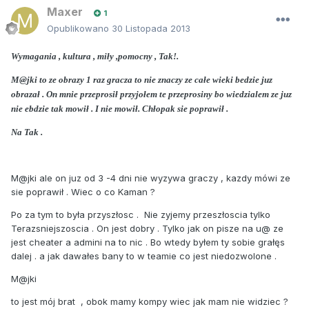
Maxer
1
Opublikowano
30 Listopada 2013
Wymagania , kultura , miły ,pomocny , Tak!.
M@jki to ze obrazy 1 raz gracza to nie znaczy ze całe wieki bedzie juz
obrazał . On mnie przeprosił przyjołem te przeprosiny bo wiedzialem ze juz
nie ebdzie tak mowił . I nie mowił. Chłopak sie poprawił .
Na Tak .
M@jki ale on juz od 3 -4 dni nie wyzywa graczy , kazdy mówi ze
sie poprawił . Wiec o co Kaman ?
Po za tym to była przyszłosc . Nie zyjemy przeszłoscia tylko
Terazsniejszoscia . On jest dobry . Tylko jak on pisze na u@ ze
jest cheater a admini na to nic . Bo wtedy byłem ty sobie grałęs
dalej . a jak dawałes bany to w teamie co jest niedozwolone .
M@jki
to jest mój brat , obok mamy kompy wiec jak mam nie widziec ?