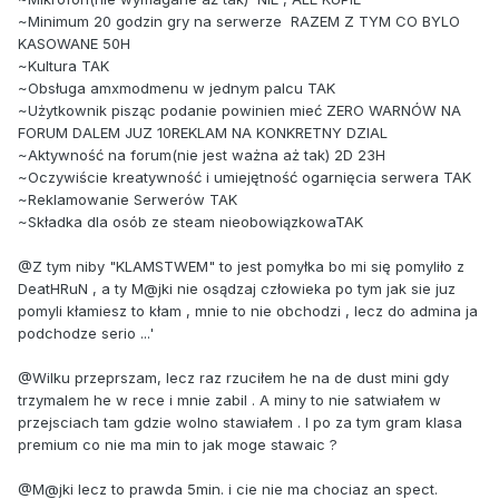
~Minimum 20 godzin gry na serwerze RAZEM Z TYM CO BYLO
KASOWANE 50H
~Kultura TAK
~Obsługa amxmodmenu w jednym palcu TAK
~Użytkownik pisząc podanie powinien mieć ZERO WARNÓW NA
FORUM DALEM JUZ 10REKLAM NA KONKRETNY DZIAL
~Aktywność na forum(nie jest ważna aż tak) 2D 23H
~Oczywiście kreatywność i umiejętność ogarnięcia serwera TAK
~Reklamowanie Serwerów TAK
~Składka dla osób ze steam nieobowiązkowaTAK
@Z tym niby "KLAMSTWEM" to jest pomyłka bo mi się pomyliło z
DeatHRuN , a ty M@jki nie osądzaj człowieka po tym jak sie juz
pomyli kłamiesz to kłam , mnie to nie obchodzi , lecz do admina ja
podchodze serio ...'
@Wilku przeprszam, lecz raz rzuciłem he na de dust mini gdy
trzymalem he w rece i mnie zabil . A miny to nie satwiałem w
przejsciach tam gdzie wolno stawiałem . I po za tym gram klasa
premium co nie ma min to jak moge stawaic ?
@M@jki lecz to prawda 5min. i cie nie ma chociaz an spect.