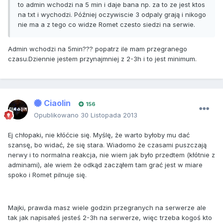
to admin wchodzi na 5 min i daje bana np. za to ze jest ktos
na txt i wychodzi. Później oczywiscie 3 odpaly grają i nikogo
nie ma a z tego co widze Romet czesto siedzi na serwie.
Admin wchodzi na 5min??? popatrz ile mam przegranego
czasu.Dziennie jestem przynajmniej z 2-3h i to jest minimum.
Ciaolin
156
Opublikowano
30 Listopada 2013
Ej chłopaki, nie kłóćcie się. Myślę, że warto byłoby mu dać
szansę, bo widać, że się stara. Wiadomo że czasami puszczają
nerwy i to normalna reakcja, nie wiem jak było przedtem (kłótnie z
adminami), ale wiem że odkąd zacząłem tam grać jest w miare
spoko i Romet pilnuje się.
Majki, prawda masz wiele godzin przegranych na serwerze ale
tak jak napisałeś jesteś 2-3h na serwerze, więc trzeba kogoś kto