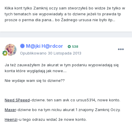
Kilka kont tylko Zamknij oczy sam stworzyłeś bo widze że tylko w
tych tematach sie wypowiadały a to dziwne jeżeli to prawda tp
prosze o perma dla pana... bo Żadnego ursusa nie było itp...
M@jki H@rdcor
538
Opublikowano
30 Listopada 2013
Ja też zauważyłem że akurat w tym podaniu wypowiadają się
konta które wyglądają jak nowe....
Nie wydaje wam się to dziwne??
Need SPeeed
-dziwne. ten sam avk co ursus5314, nowe konto.
Maxer
-dziwne bo na tym nicku akurat 1 znajomy Zamknij Oczy.
Heenzi
-u tego odrazu widać że nowe konto.