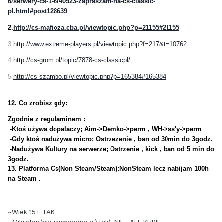
6/serwery-cs-1-6/40523-zapraszam-na-cs-classic-
pl.html#post128639
2.
http://cs-mafioza.cba.pl/viewtopic.php?p=21155#21155
3.
http://www.extreme-players.pl/viewtopic.php?f=217&t=10762
4.
http://cs-grom.pl/topic/7878-cs-classicpl/
5.
http://cs-szambo.pl/viewtopic.php?p=165384#165384
12. Co zrobisz gdy:
Zgodnie z regulaminem :
-Ktoś używa dopalaczy; Aim->Demko->perm , WH->ss'y->perm
-Gdy ktoś nadużywa micro; Ostrzezenie , ban od 30min do 3godz.
-Nadużywa Kultury na serwerze; Ostrzenie , kick , ban od 5 min do
3godz.
13. Platforma Cs(Non Steam/Steam):NonSteam lecz nabijam 100h
na Steam .
~Wiek 15+ TAK
~Mikrofon(nie wymagane aż tak) NIE , ALE KUPIE