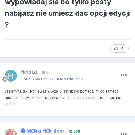
wypowiadaj sie bo tylko posty
nabijasz nie umiesz dac opcji edycji
?
4
Heenzi
0
Opublikowano
29 Listopada 2013
Jestem na tak . Poniewaz ? Gosciu jest spoko pomagał mi od samego
poczatku , miły , kulturalny , jak czasami przeklnie i przeprosi nic sie nie
stanie
M@jki H@rdcor
538