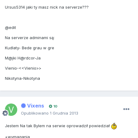
Ursus5314 jaki ty masz nick na serverze???
@edit
Na serverze adminami są:
Kudlaty- Bede grau w gre
M@jki H@rdcor-Ja
Vienio-<<Vienio>>
Nikotyna-Nikotyna
Vixens
10
Opublikowano
1 Grudnia 2013
Jestem Na tak Bylem na serwie oprowadził powiedział
+wymagania