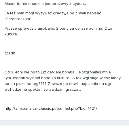
Maxer tu nie chodzi o jednorazowy incydent,
Ja też bym mógł wyzywać graczy,a po chwili napisać
"Przepraszam".
Prosze sprawdzić amxbans. 2 bany za obraze admina, 2 za
kulture.
@edit
Od 3-4dni nie no to już całkiem bomba.... Rozgromiłeś mnie
tym.Jednak wyłapał bana za kulture.. A tak wgl skąd wiesz kiedy i
co on pisze na u@???? Zawsze po chwili napisania na u@
wchodze na spekta i sprawdzam gracza...
http://amxbans.cs-classic.pl/ban_list.php?bid=14217