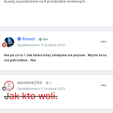
Questy są podzielone na 8 przedziałów levelowych.
Romet
154
Opublikowano
5 Grudnia 2013
Ale po co to ? Jak łatwo tutaj zdobywa sie poziom . Mysle że to
nie potrzebne . Nie
danielok294
0
Opublikowano
5 Grudnia 2013
J
ak kto woli
.