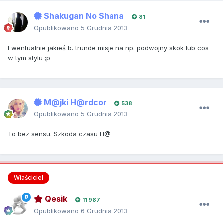
Shakugan No Shana
81
Opublikowano
5 Grudnia 2013
Ewentualnie jakieś b. trunde misje na np. podwojny skok lub cos
w tym stylu ;p
M@jki H@rdcor
538
Opublikowano
5 Grudnia 2013
To bez sensu. Szkoda czasu H@.
Właściciel
Qesik
11 987
Opublikowano
6 Grudnia 2013